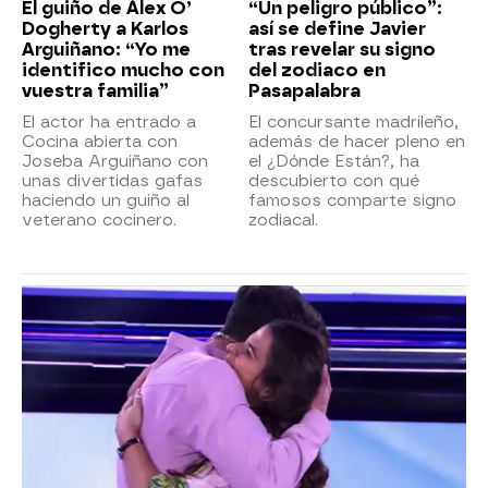
El guiño de Álex O’
“Un peligro público”:
Dogherty a Karlos
así se define Javier
Arguiñano: “Yo me
tras revelar su signo
identifico mucho con
del zodiaco en
vuestra familia”
Pasapalabra
El actor ha entrado a
El concursante madrileño,
Cocina abierta con
además de hacer pleno en
Joseba Arguiñano con
el ¿Dónde Están?, ha
unas divertidas gafas
descubierto con qué
haciendo un guiño al
famosos comparte signo
veterano cocinero.
zodiacal.