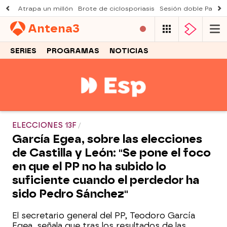
Atrapa un millón
Brote de ciclosporiasis
Sesión doble Padre
Antena
3
SERIES
PROGRAMAS
NOTICIAS
ELECCIONES 13F
García Egea, sobre las elecciones
de Castilla y León: "Se pone el foco
en que el PP no ha subido lo
suficiente cuando el perdedor ha
sido Pedro Sánchez"
El secretario general del PP, Teodoro García
Egea, señala que tras los resultados de las