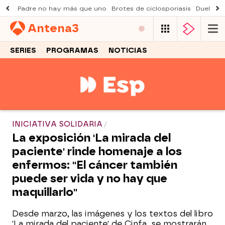
Padre no hay más que uno
Brotes de ciclosporiasis
Duelo Al
Antena
3
SERIES
PROGRAMAS
NOTICIAS
INICIATIVA SOLIDARIA
La exposición 'La mirada del
paciente' rinde homenaje a los
enfermos: "El cáncer también
puede ser vida y no hay que
maquillarlo"
Desde marzo, las imágenes y los textos del libro
'La mirada del paciente' de Cinfa, se mostrarán