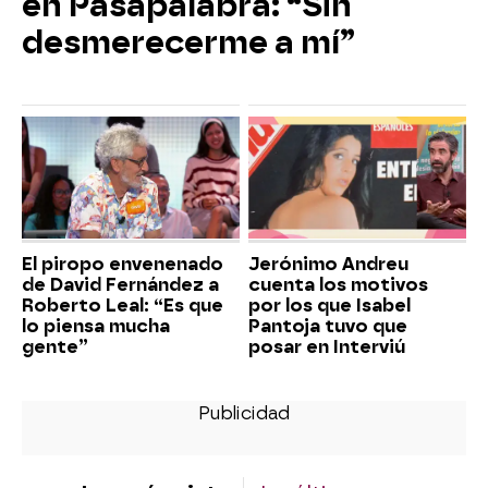
en Pasapalabra: “Sin
desmerecerme a mí”
El piropo envenenado
Jerónimo Andreu
de David Fernández a
cuenta los motivos
Roberto Leal: “Es que
por los que Isabel
lo piensa mucha
Pantoja tuvo que
gente”
posar en Interviú