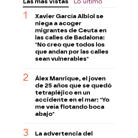
Las más vistas
Lo último
Xavier García Albiol se
niega a acoger
migrantes de Ceuta en
las calles de Badalona:
"No creo que todos los
que andan por las calles
sean vulnerables"
Álex Manrique, el joven
de 25 años que se quedó
tetrapléjico en un
accidente en el mar: "Yo
me veía flotando boca
abajo"
La advertencia del