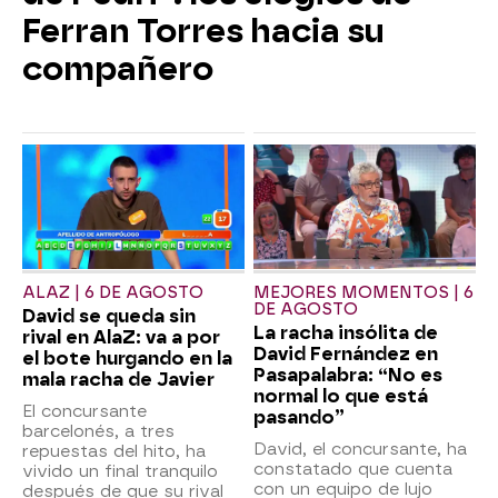
Ferran Torres hacia su
compañero
ALAZ | 6 DE AGOSTO
MEJORES MOMENTOS | 6
DE AGOSTO
David se queda sin
La racha insólita de
rival en AlaZ: va a por
David Fernández en
el bote hurgando en la
Pasapalabra: “No es
mala racha de Javier
normal lo que está
El concursante
pasando”
barcelonés, a tres
David, el concursante, ha
repuestas del hito, ha
constatado que cuenta
vivido un final tranquilo
con un equipo de lujo
después de que su rival