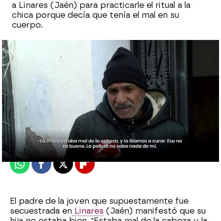
a Linares (Jaén) para practicarle el ritual a la
chica porque decía que tenía el mal en su
cuerpo.
Tania Taboada
madrid
Publicado:
09 de febrero de 2023, 14:15
Whatsapp
Facebook
X
Flipboard
El padre de la joven que supuestamente fue
secuestrada en
Linares
(Jaén) manifestó que su
hija no estaba bien. "Estaba mal de la cabeza y la