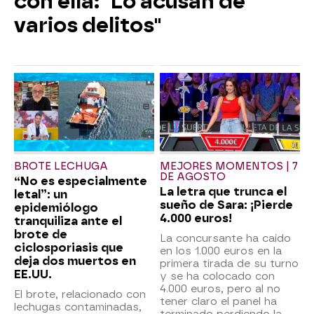
con ella: "Lo acusan de
varios delitos"
BROTE LECHUGA
MEJORES MOMENTOS | 7
DE AGOSTO
“No es especialmente
La letra que trunca el
letal”: un
sueño de Sara: ¡Pierde
epidemiólogo
4.000 euros!
tranquiliza ante el
brote de
La concursante ha caído
ciclosporiasis que
en los 1.000 euros en la
deja dos muertos en
primera tirada de su turno
EE.UU.
y se ha colocado con
4.000 euros, pero al no
El brote, relacionado con
tener claro el panel ha
lechugas contaminadas,