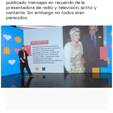
publicado mensajes en recuerdo de la
presentadora de radio y televisión, actriz y
cantante. Sin embargo no todos eran
parecidos.
Rosa Villascastín, sobre las causas de la
muerte de Mayra Gómez Kemp: "Se
pueden hacer especulaciones pero yo
prefiero no hacer ninguna"
Muere Mayra Gómez Kemp, presentadora
del 'Un, dos, tres'
La última aparición de Mayra Gómez
Kemp en televisión pocos días antes de
morir