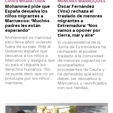
CRISIS MIGRATORIA
MENORES MARROQUÍES
Mohammed pide que
Óscar Fernández
España devuelva los
(Vox) rechaza el
niños migrantes a
traslado de menores
Marruecos: "Muchos
migrantes a
padres les están
Extremadura: "Nos
esperando"
vamos a oponer por
tierra, mar y aire"
Mohammed es marroquí
pero lleva años viviendo
El vicepresidente de la
fuera de su país. Pide al
Junta de Extremadura ha
Gobierno español que
rechazado el posible
devuelva a los niños a
traslado a la comunidad
Marruecos y asegura que
de menores migrantes no
su país sí respeta los
acompañados
derechos humanos. "No
procedentes de Ceuta y
se puede decir que no se
ha defendido que estos
preocupa por los niños",
deben ser devueltos a
mantiene.
Marruecos y reunificados
con sus familias.