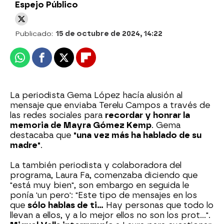
Espejo Público
Publicado:
15 de octubre de 2024, 14:22
Whatsapp
Facebook
X
Flipboard
La periodista Gema López hacía alusión al
mensaje que enviaba Terelu Campos a través de
las redes sociales para
recordar y honrar la
memoria de Mayra Gómez Kemp
. Gema
destacaba que
"una vez más ha hablado de su
madre"
.
La también periodista y colaboradora del
programa, Laura Fa, comenzaba diciendo que
"está muy bien", son embargo en seguida le
ponía 'un pero': "Este tipo de mensajes en los
que
sólo hablas de ti...
Hay personas que todo lo
llevan a ellos, y a lo mejor ellos no son los prot…".