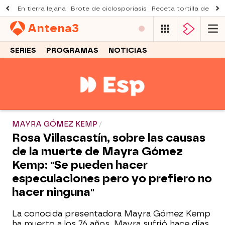
En tierra lejana
Brote de ciclosporiasis
Receta tortilla de pist
Antena
3
SERIES
PROGRAMAS
NOTICIAS
MAYRA GÓMEZ KEMP
Rosa Villascastín, sobre las causas
de la muerte de Mayra Gómez
Kemp: "Se pueden hacer
especulaciones pero yo prefiero no
hacer ninguna"
La conocida presentadora Mayra Gómez Kemp
ha muerto a los 76 años. Mayra sufrió hace días