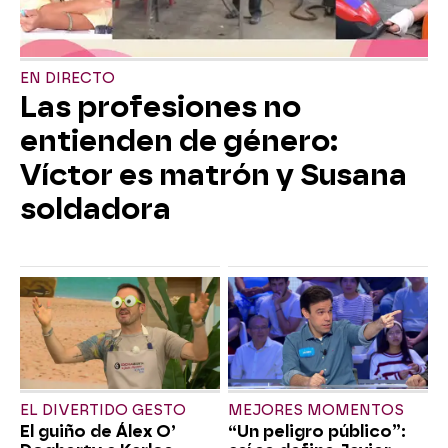
EN DIRECTO
Las profesiones no
entienden de género:
Víctor es matrón y Susana
soldadora
EL DIVERTIDO GESTO
MEJORES MOMENTOS
El guiño de Álex O’
“Un peligro público”: