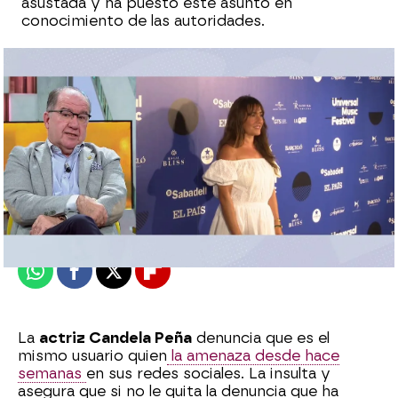
asustada y ha puesto este asunto en
conocimiento de las autoridades.
Espejo Público
Publicado:
27 de mayo de 2021, 13:11
Whatsapp
Facebook
X
Flipboard
La
actriz Candela Peña
denuncia que es el
mismo usuario quien
la amenaza desde hace
semanas
en sus redes sociales. La insulta y
asegura que si no le quita la denuncia que ha