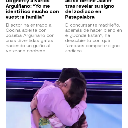
Dogherty a Karlos
así se define Javier
Arguiñano: “Yo me
tras revelar su signo
identifico mucho con
del zodiaco en
vuestra familia”
Pasapalabra
El actor ha entrado a
El concursante madrileño,
Cocina abierta con
además de hacer pleno en
Joseba Arguiñano con
el ¿Dónde Están?, ha
unas divertidas gafas
descubierto con qué
haciendo un guiño al
famosos comparte signo
veterano cocinero.
zodiacal.