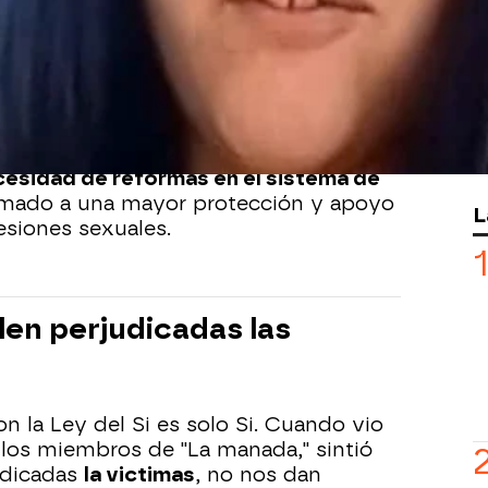
 generado intensos debates, se ha
 la pena para
uno de los miembros del
La Manada"
. Esta decisión judicial ha
en torno al caso. El individuo en
 anteriormente
por su participación
ecisión de reducir la pena se basa en la
sto ha provocado una serie de
esidad de reformas en el sistema de
amado a una mayor protección y apoyo
L
esiones sexuales.
len perjudicadas las
n la Ley del Si es solo Si. Cuando vio
 los miembros de "La manada," sintió
udicadas
la victimas
, no nos dan