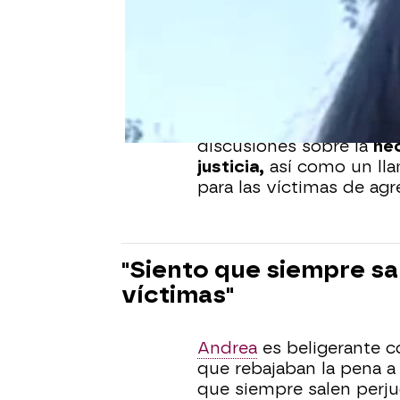
En un desarrollo que ha
anunciado una rebaja en
grupo conocido como "
avivado la controversia 
cuestión fue
condenado
en el asalto sexual. La d
Ley del Sí es solo Sí. E
discusiones sobre la
nec
justicia,
así como un ll
para las víctimas de agr
"Siento que siempre sa
víctimas"
Andrea
es beligerante co
que rebajaban la pena a
que siempre salen perj