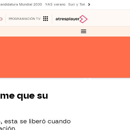
andidatura Mundial 2030
YAS verano
Suri y Tom Cruise
Una nueva vida
O
PROGRAMACIÓN TV
teme que su
, esta se liberó cuando
ación.