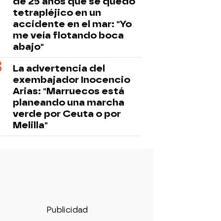
de 25 años que se quedó
tetrapléjico en un
accidente en el mar: "Yo
me veía flotando boca
abajo"
La advertencia del
exembajador Inocencio
Arias: "Marruecos está
planeando una marcha
verde por Ceuta o por
Melilla"