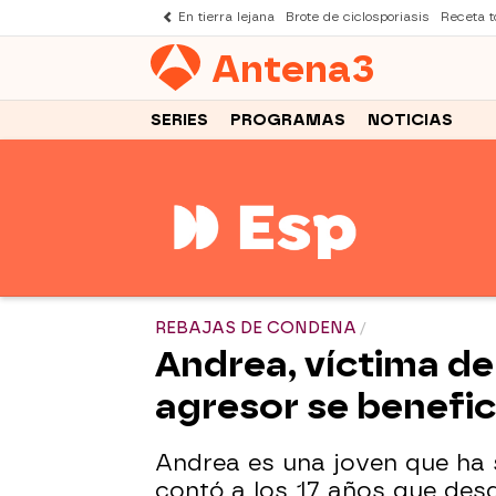
En tierra lejana
Brote de ciclosporiasis
Receta to
Antena
3
SERIES
PROGRAMAS
NOTICIAS
REBAJAS DE CONDENA
Andrea, víctima de 
agresor se benefic
Andrea es una joven que ha s
contó a los 17 años que desd