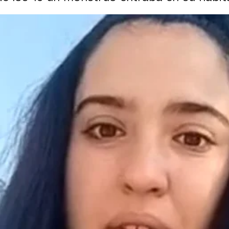
Whatsapp
Facebook
X
Flipboa
:26