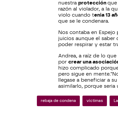
nuestra
protección
que 
razón al violador, a la 
violo cuando t
enia 13 a
que se le condenara.
Nos contaba en Espejo p
juicios aunque el saber 
poder respirar y estar tr
Andrea, a raíz de lo que
por
crear una asociaci
hizo complicado porque
pero sigue en mente."Nos
llegase a beneficiar a su
asimilarlo, porque seria
rebaja de condena
víctimas
L