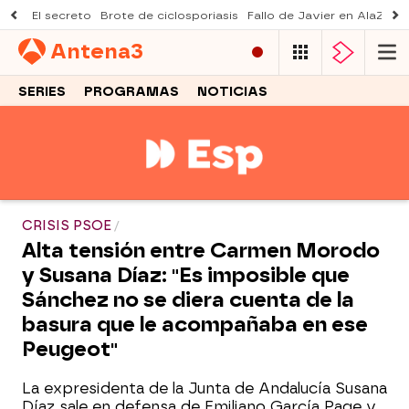
El secreto
Brote de ciclosporiasis
Fallo de Javier en AlaZ
Mu
Antena
3
SERIES
PROGRAMAS
NOTICIAS
CRISIS PSOE
Alta tensión entre Carmen Morodo
y Susana Díaz: "Es imposible que
Sánchez no se diera cuenta de la
basura que le acompañaba en ese
Peugeot"
La expresidenta de la Junta de Andalucía Susana
Díaz sale en defensa de Emiliano García Page y