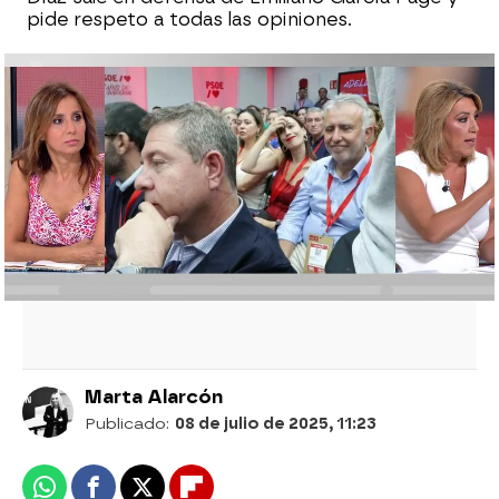
pide respeto a todas las opiniones.
Carmen Morodo: "Pedro Sánchez no
puede mentir más de lo que lo está
haciendo y se va a llevar el PSOE por
delante"
Page responde a las acusaciones de
Puente: "No defiendo un partido que se
vanagloria de tener un puto amo"
Marta Alarcón
Publicado:
08 de julio de 2025, 11:23
Whatsapp
Facebook
X
Flipboard