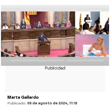
Última hora de Puigdemont en directo: el
expresident llevaba desde el martes en
España y ya vuelve a Waterloo
Alejandro Fernández (PP), sobre
Puigdemont: "Es delirante que haya que
estar a expensas de determinados
monigotes"
Así han sido los siete años de exilio de
Carles Puigdemont: "No volveré ni
esposado, ni rendido"
Marta Gallardo
Publicado:
08 de agosto de 2024, 11:18