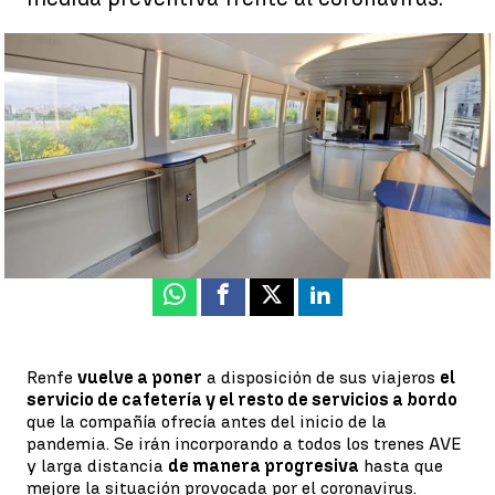
Renfe reabre cafeterías y el servicio a bordo para sus pasajeros
|
Renfe
Sara Rincón
Publicado:
01 de julio de 2021, 19:32
Whatsapp
Facebook
X
Linkedin
Renfe
vuelve a poner
a disposición de sus viajeros
el
servicio de cafetería y el resto de servicios a bordo
que la compañía ofrecía antes del inicio de la
pandemia. Se irán incorporando a todos los trenes AVE
y larga distancia
de manera progresiva
hasta que
mejore la situación provocada por el coronavirus.