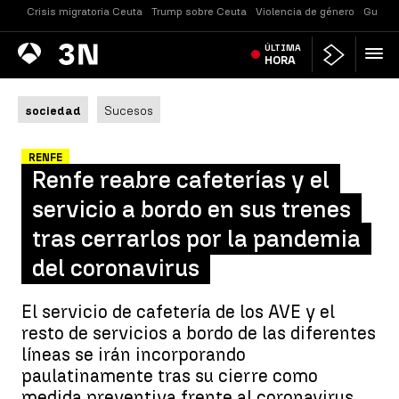
Crisis migratoria Ceuta
Trump sobre Ceuta
Violencia de género
Guerra
Antena
ÚLTIMA
Noticias
3
HORA
sociedad
Sucesos
RENFE
Renfe reabre cafeterías y el
servicio a bordo en sus trenes
tras cerrarlos por la pandemia
del coronavirus
El servicio de cafetería de los AVE y el
resto de servicios a bordo de las diferentes
líneas se irán incorporando
paulatinamente tras su cierre como
medida preventiva frente al coronavirus.