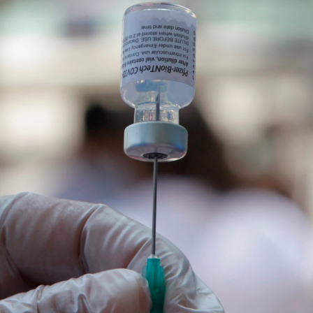
Whatsapp
Facebook
X
Linkedin
vacunas contra el COVID-19
son eficaces contra
s"
. La duda ha surgido dado que la tasa de
a en el caso de nuevas cepas del SARS-CoV-2.