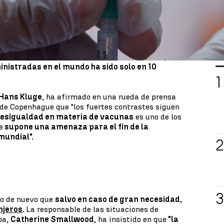
anización ha mantenido un seguimiento
 coronavirus
, sobre todo la B117 (
variante
 sudafricana
), la P1 (
variante brasileña
) y la
tan de que a pesar de que las vacunas contra el
ndemia por coronavirus "está lejos de haber
L
dial "se encuentra en una fase crítica" dado que
inistradas en el mundo ha sido solo en 10
Hans Kluge
, ha afirmado en una rueda de prensa
 de Copenhague que "los fuertes contrastes siguen
desigualdad en materia de vacunas
es uno de los
e
supone una amenaza para el fin de la
mundial".
o de nuevo que
salvo en caso de gran necesidad,
anjeros
.
La responsable de las situaciones de
pa,
Catherine Smallwood
, ha insistido en que
"la