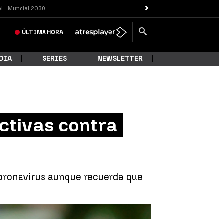
ol
Mundial 2030
ÚLTIMA
HORA
DIA
SERIES
NEWSLETTER
ctivas contra
coronavirus aunque recuerda que
 contra "todas las variantes" de la Covid-19 |
EFE