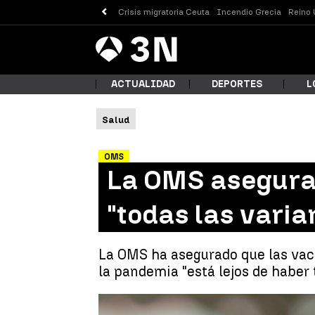
Crisis migratoria Ceuta
Incendio Grecia
Reino 
Antena
Noticias
3
ACTUALIDAD
DEPORTES
L
Salud
¿Qué
OMS
La OMS asegura 
"todas las varia
La OMS ha asegurado que las vac
la pandemia "está lejos de haber 
Busc