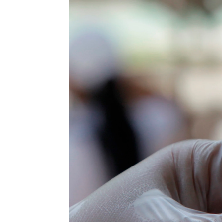
Antena 3 Noticias
Actualizado:
20 de mayo de 2021, 15:57
Publicado:
20 de mayo de 2021, 14:05
La
OMS
ha asegurado que las
"todas las variantes del viru
efectividad de estas dosis baj