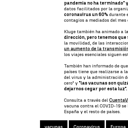
pandemia no ha terminado" y
datos facilitados por la organ
coronavirus un 60%
durante e
contagios a mediados del mes 
Kluge también ha animado a l
dirección, pero tenemos que
la movilidad, de las interaccio
un aumento de la transmisió
los viajes esenciales siguen e
También han informado de que l
países tiene que realizarse a 
del virus y la administración d
cero" y
"las vacunas son quizá
dejarnos cegar por esta luz".
Consulta a través del
CuentaV
vacuna contra el COVID-19 se
España y el resto de países.
vacunas
Coronavirus
Europa