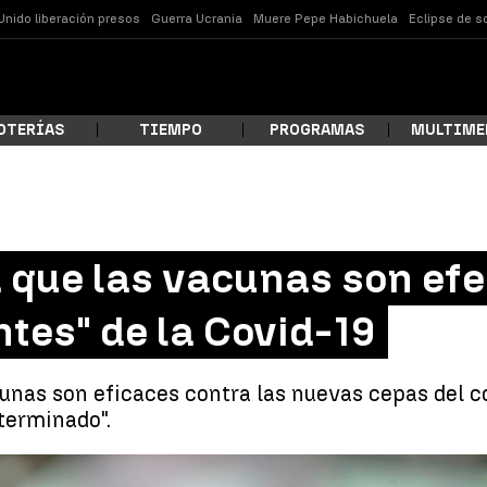
Unido liberación presos
Guerra Ucrania
Muere Pepe Habichuela
Eclipse de s
OTERÍAS
TIEMPO
PROGRAMAS
MULTIME
 estás buscando?
que las vacunas son efe
ntes" de la Covid-19
unas son eficaces contra las nuevas cepas del 
terminado".
ar
La OMS asegura que las vacunas son efectivas