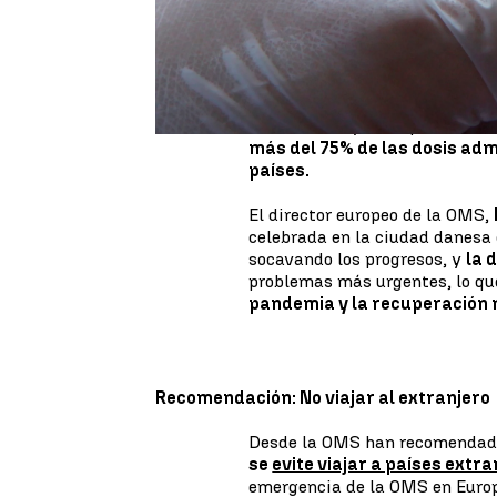
Estas últimas semanas
la org
cercano de las variantes del
británica
), la B1351 (
variante
B1617 (
variante india
). Y aler
COVID-19 sean eficaces,
la pa
terminado"
y la respuesta mun
más del 75% de las dosis adm
países.
El director europeo de la OMS,
celebrada en la ciudad danesa
socavando los progresos, y
la 
problemas más urgentes, lo qu
pandemia y la recuperación 
Recomendación: No viajar al extranjero
Desde la OMS han recomendad
se
evite viajar a países extr
emergencia de la OMS en Euro