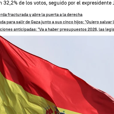
un 32,2% de los votos, seguido por el expresidente
erda fracturada y abre la puerta a la derecha
da para salir de Gaza junto a sus cinco hijos: "Quiero salvar
ciones anticipadas: "Va a haber presupuestos 2026, las legi
Rodrigo Paz Pereira y Tito Quiroga disputarán la primera segunda vuelta p