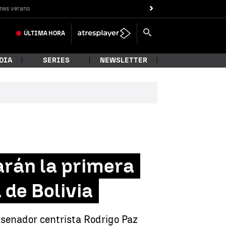
nes verano
ÚLTIMA
HORA
DIA
SERIES
NEWSLETTER
arán la primera
 de Bolivia
l senador centrista Rodrigo Paz