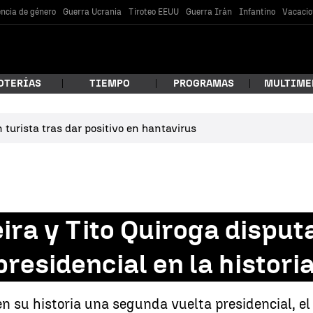
encia de género
Guerra Ucrania
Tiroteo EEUU
Guerra Irán
Infantino
Vacacio
OTERÍAS
TIEMPO
PROGRAMAS
MULTIME
turista tras dar positivo en hantavirus
 estás buscando?
ira y Tito Quiroga disput
residencial en la historia
car
 en su historia una segunda vuelta presidencial, e