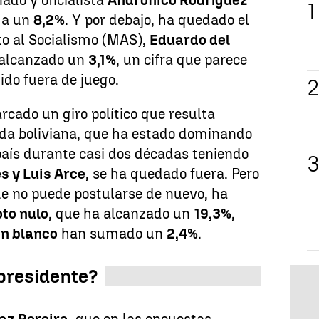
ado y oficialista
Andrónico Rodríguez
 a un
8,2%
. Y por debajo, ha quedado el
o al Socialismo (MAS),
Eduardo del
 alcanzado un
3,1%
, un cifra que parece
tido fuera de juego.
cado un giro político que resulta
erda boliviana, que ha estado dominando
l país durante casi dos décadas teniendo
s y Luis Arce
, se ha quedado fuera. Pero
ue no puede postularse de nuevo, ha
oto nulo
, que ha alcanzado un
19,3%
,
en blanco
han sumado un
2,4%
.
 presidente?