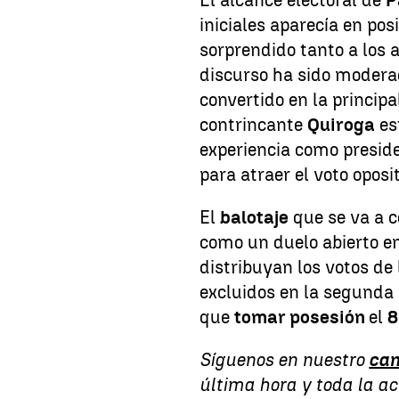
El alcance electoral de
P
iniciales aparecía en po
sorprendido tanto a los 
discurso ha sido moderad
convertido en la principa
contrincante
Quiroga
es
experiencia como presid
para atraer el voto oposi
El
balotaje
que se va a c
como un duelo abierto en
distribuyan los votos d
excluidos en la segunda 
que
tomar posesión
el
8
Síguenos en nuestro
can
última hora y toda la a