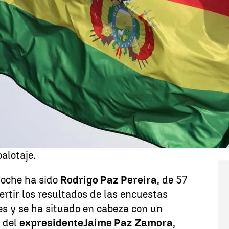
Whatsapp
Facebook
X
Linkedin
n escenario electoral
sin precedentes
.
ue la
Constitución de 2009
abrió la
da vuelta presidencial
, el país va a
en octubre
. Esto se debe a que ninguno
ó el
50% de los votos
que se consideran
i siquiera el 40%
con diez puntos de
 por lo que se ven obligados a elegir al
alotaje.
noche ha sido
Rodrigo Paz Pereira
, de 57
ertir los resultados de las encuestas
es y se ha situado en cabeza con un
o del
expresidente
Jaime Paz Zamora
,