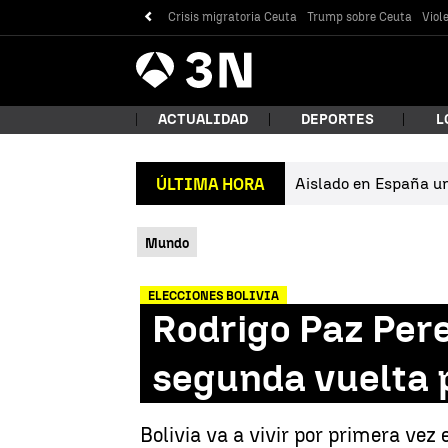
Crisis migratoria Ceuta
Trump sobre Ceuta
Viol
Antena
Noticias
3
ACTUALIDAD
DEPORTES
L
Aislado en España un 
ÚLTIMA HORA
¿Qué
Mundo
ELECCIONES BOLIVIA
Rodrigo Paz Pere
segunda vuelta p
Bus
Bolivia va a vivir por primera vez