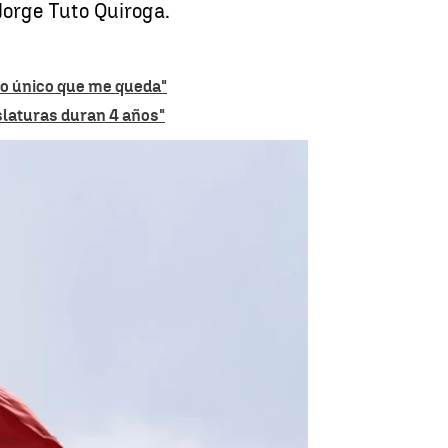
 Jorge Tuto Quiroga.
 lo único que me queda"
slaturas duran 4 años"
residencial en la historia de Bolivia |
EUROPAPRESS