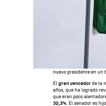
Natalia López
Actualizado:
18 de agosto de 2025, 15:30
Publicado:
18 de agosto de 2025, 11:13
Bolivia
se prepara para u
Por primera vez desde q
posibilidad de una
segun
volver a sacar las urnas
de los candidatos alcanz
válidos para gobernar,
n
ventaja sobre el segundo,
nuevo presidente en un b
El
gran vencedor
de la 
años, que ha logrado rev
que eran poco alentador
32,3%
. El senador es hij