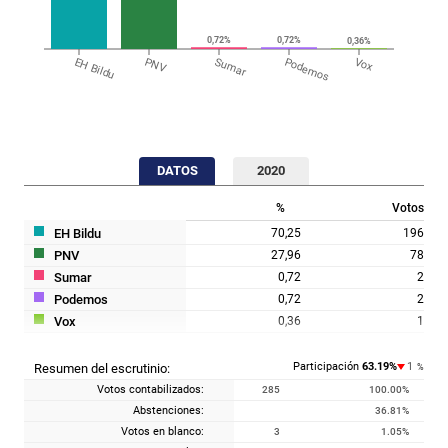
0,72%
0,72%
0,36%
EH Bildu
PNV
Sumar
Podemos
Vox
DATOS
2020
%
Votos
EH Bildu
70,25
196
PNV
27,96
78
Sumar
0,72
2
Podemos
0,72
2
Vox
0,36
1
Participación
63.19
%
1
Resumen del escrutinio:
%
Votos contabilizados:
285
100.00
%
Abstenciones:
36.81
%
Votos en blanco:
3
1.05
%