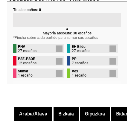
Total escaños:
0
Mayoría absoluta:
38
escaños
*Pincha sobre cada partido para sumar sus
escaños
PNV
EH Bildu
27 escaños
27 escaños
PSE-PSOE
PP
12 escaños
7 escaños
Sumar
Vox
1 escaño
1 escaño
Araba/Álava
Bizkaia
Gipuzkoa
Bidania