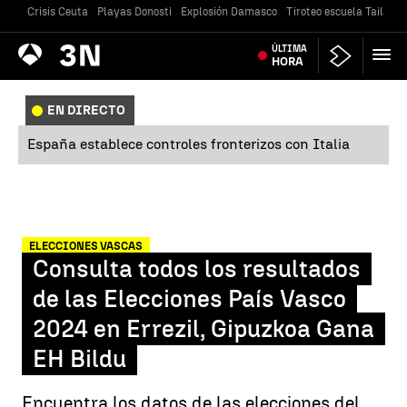
Crisis Ceuta
Playas Donosti
Explosión Damasco
Tiroteo escuela Tailandi
Antena
ÚLTIMA
Noticias
3
HORA
EN DIRECTO
España establece controles fronterizos con Italia
ELECCIONES VASCAS
Consulta todos los resultados
de las Elecciones País Vasco
2024 en Errezil, Gipuzkoa Gana
EH Bildu
Encuentra los datos de las elecciones del