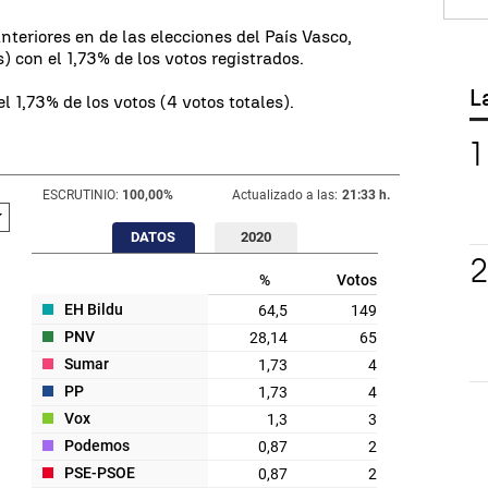
anteriores en de las elecciones del País Vasco,
 con el 1,73% de los votos registrados.
L
el 1,73% de los votos (4 votos totales).
ESCRUTINIO:
100,00
%
Actualizado a las:
21:33 h.
DATOS
2020
%
Votos
EH Bildu
64,5
149
PNV
28,14
65
Sumar
1,73
4
PP
1,73
4
Vox
1,3
3
Podemos
0,87
2
PSE-PSOE
0,87
2