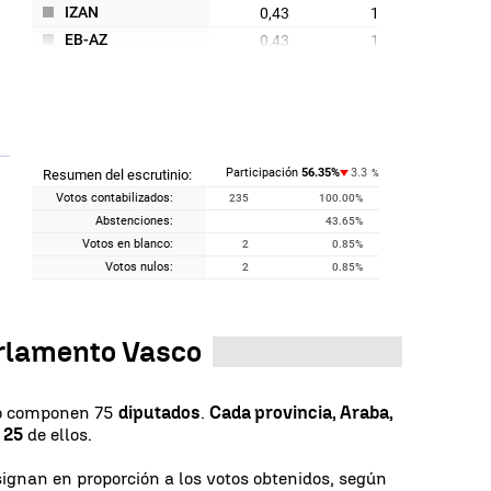
IZAN
0,43
1
EB-AZ
0,43
1
Participación
56.35
%
3.3
Resumen del escrutinio:
%
Votos contabilizados:
235
100.00
%
Abstenciones:
43.65
%
Votos en blanco:
2
0.85
%
Votos nulos:
2
0.85
%
rlamento Vasco
 lo componen 75
diputados
.
Cada provincia, Araba,
 25
de ellos.
signan en proporción a los votos obtenidos, según