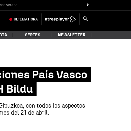
nes verano
ÚLTIMA
HORA
DIA
SERIES
NEWSLETTER
ciones País Vasco
H Bildu
 Gipuzkoa, con todos los aspectos
es del 21 de abril.