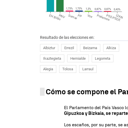
1,73%
1,73%
1,3%
0,87%
0,87%
0,43%
EH Bildu
PNV
Sumar
PP
Vox
Podemos
PSE-PSOE
IZAN
Resultado de las elecciones en:
Albiztur
Errezil
Beizama
Alkiza
Ikaztegieta
Hernialde
Legorreta
Alegia
Tolosa
Larraul
Cómo se compone el Pa
El Parlamento del País Vasco
Gipuzkoa y Bizkaia, se reparte
Los escaños, por su parte, se a