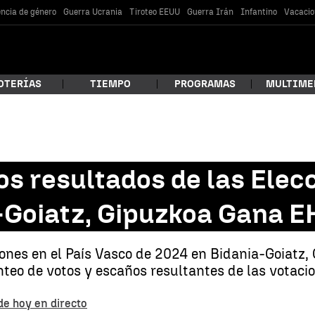
encia de género
Guerra Ucrania
Tiroteo EEUU
Guerra Irán
Infantino
Vacacio
OTERÍAS
TIEMPO
PROGRAMAS
MULTIME
 estás buscando?
os resultados de las Elec
-Goiatz, Gipuzkoa Gana E
iones en el País Vasco de 2024 en Bidania-Goiatz,
nteo de votos y escaños resultantes de las votacion
car
de hoy en directo