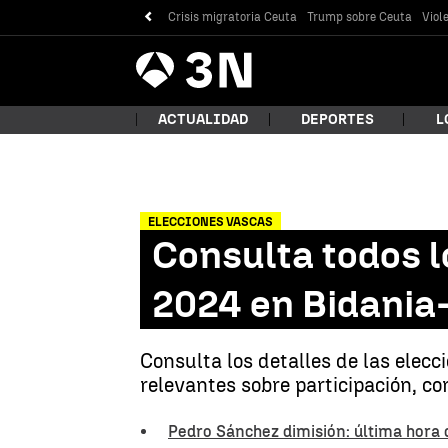
Crisis migratoria Ceuta
Trump sobre Ceuta
Viol
Antena
Noticias
3
ACTUALIDAD
DEPORTES
L
ELECCIONES VASCAS
¿Qué
Consulta todos l
2024 en Bidania
Consulta los detalles de las elecc
relevantes sobre participación, co
Bus
Pedro Sánchez dimisión: última hora 