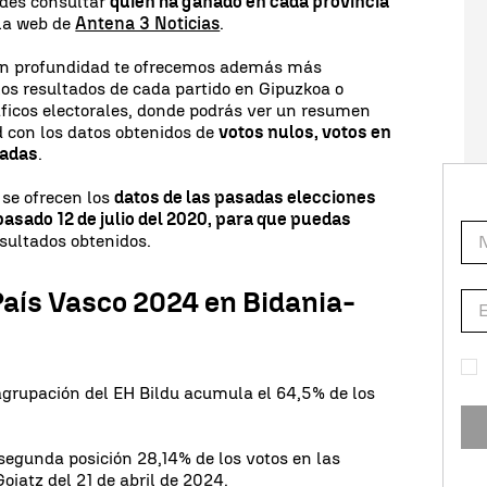
edes consultar
quién ha ganado en cada provincia
 la web de
Antena 3 Noticias
.
 en profundidad te ofrecemos además más
los resultados de cada partido en Gipuzkoa o
ficos electorales, donde podrás ver un resumen
d con los datos obtenidos de
votos nulos, votos en
radas
.
 se ofrecen los
datos de las pasadas elecciones
pasado 12 de julio del 2020, para que puedas
sultados obtenidos.
País Vasco 2024 en Bidania-
agrupación del EH Bildu acumula el 64,5% de los
 segunda posición 28,14% de los votos en las
oiatz del 21 de abril de 2024.