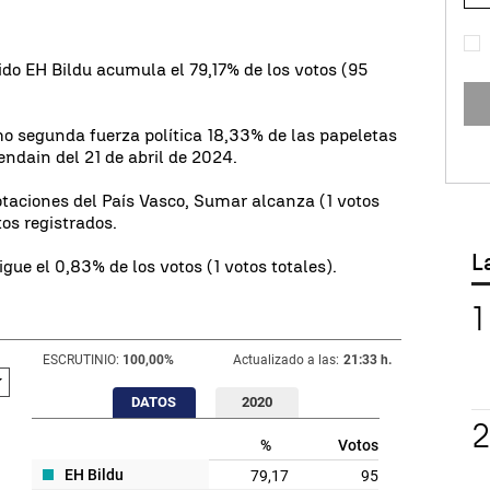
ido EH Bildu acumula el 79,17% de los votos (95
o segunda fuerza política 18,33% de las papeletas
endain del 21 de abril de 2024.
votaciones del País Vasco, Sumar alcanza (1 votos
tos registrados.
L
gue el 0,83% de los votos (1 votos totales).
ESCRUTINIO:
100,00
%
Actualizado a las:
21:33 h.
DATOS
2020
%
Votos
EH Bildu
79,17
95