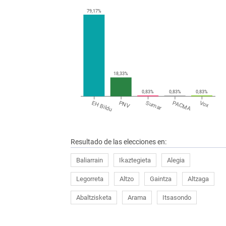
79,17%
18,33%
0,83%
0,83%
0,83%
EH Bildu
PNV
Sumar
PACMA
Vox
Resultado de las elecciones en:
Baliarrain
Ikaztegieta
Alegia
Legorreta
Altzo
Gaintza
Altzaga
Abaltzisketa
Arama
Itsasondo