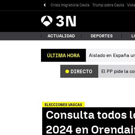
Crisis migratoria Ceuta
Trump sobre Ceuta
Viol
Antena
Noticias
3
ACTUALIDAD
DEPORTES
L
Aislado en España un 
ÚLTIMA HORA
¿Qué
El PP pide la c
DIRECTO
ELECCIONES VASCAS
Consulta todos l
Bus
2024 en Orendai