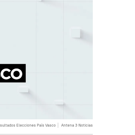
sultados Elecciones País Vasco
Antena 3 Noticias