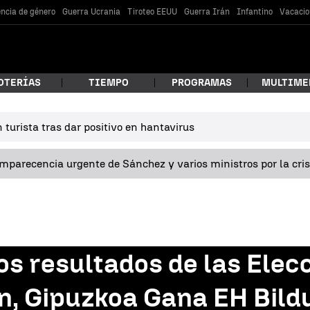
encia de género
Guerra Ucrania
Tiroteo EEUU
Guerra Irán
Infantino
Vacacio
OTERÍAS
TIEMPO
PROGRAMAS
MULTIME
turista tras dar positivo en hantavirus
 estás buscando?
omparecencia urgente de Sánchez y varios ministros por la cri
os resultados de las Elec
car
n, Gipuzkoa Gana EH Bild