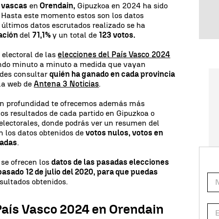
s vascas
en
Orendain,
Gipuzkoa en 2024 ha sido
. Hasta este momento estos son los datos
s últimos datos escrutados realizado se ha
pación
del
71,1%
y un total de
123 votos.
 electoral de las
elecciones del País Vasco 2024
ando minuto a minuto a medida que vayan
edes consultar
quién ha ganado en cada provincia
 la web de
Antena 3 Noticias
.
 en profundidad te ofrecemos además más
los resultados de cada partido en Gipuzkoa o
electorales, donde podrás ver un resumen del
on los datos obtenidos de
votos nulos, votos en
radas
.
 se ofrecen los
datos de las pasadas elecciones
pasado 12 de julio del 2020, para que puedas
sultados obtenidos.
País Vasco 2024 en Orendain