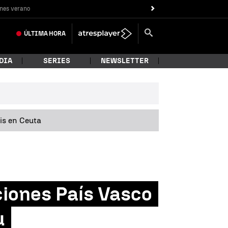
nes verano
ÚLTIMA
HORA
DIA
SERIES
NEWSLETTER
sis en Ceuta
ciones País Vasco
u