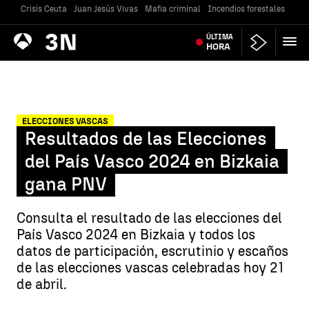
Crisis Ceuta
Juan Jesús Vivas
Mafia criminal
Incendios forestales
Vivi
Antena
ÚLTIMA
Noticias
3
HORA
ELECCIONES VASCAS
Resultados de las Elecciones
del País Vasco 2024 en Bizkaia
gana PNV
Consulta el resultado de las elecciones del
País Vasco 2024 en Bizkaia y todos los
datos de participación, escrutinio y escaños
de las elecciones vascas celebradas hoy 21
de abril.