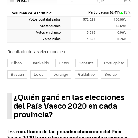
PUM+J
-
0,16
895
IZAN
-
0,14
781
-
Participación
63.41
%
13
Resumen del escrutinio:
%
PCTE / ELAK
-
0,12
660
Votos contabilizados:
572.021
100.00
%
PH
-
0,08
471
Abstenciones:
36.59
%
Votos en blanco:
5.515
0.96
%
Votos nulos:
4.357
0.76
%
Resultado de las elecciones en:
Bilbao
Barakaldo
Getxo
Santurtzi
Portugalete
Basauri
Leioa
Durango
Galdakao
Sestao
¿Quién ganó en las elecciones
del País Vasco 2020 en cada
provincia?
Los
resultados de las pasadas elecciones del País
Vasco 2020 fueron los siguientes en cada provincia
: