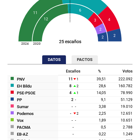
6
11
12
4
3
2
2
2
25 escaños
25 escaños
2024
2020
DATOS
PACTOS
Escaños
%
Votos
PNV
11
39,51
222.092
1
EH Bildu
8
28,6
160.782
2
PSE-PSOE
4
14,05
78.990
1
PP
2
9,1
51.129
-
Sumar
-
3,38
19.010
-
Podemos
-
2,25
12.651
2
Vox
-
1,89
10.651
-
PACMA
-
0,5
2.788
EB-AZ
-
0,22
1.249