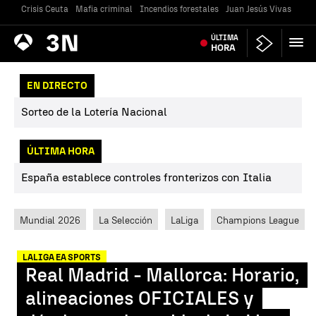
Crisis Ceuta
Mafia criminal
Incendios forestales
Juan Jesús Vivas
Vivi
Antena
ÚLTIMA
Noticias
3
HORA
EN DIRECTO
Sorteo de la Lotería Nacional
ÚLTIMA HORA
España establece controles fronterizos con Italia
Mundial 2026
La Selección
LaLiga
Champions League
LALIGA EA SPORTS
Real Madrid - Mallorca: Horario,
alineaciones OFICIALES y