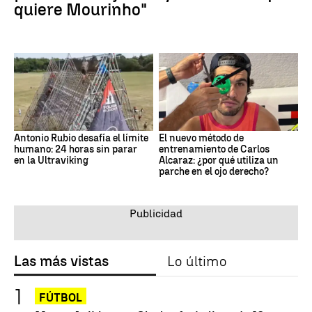
quiere Mourinho"
Antonio Rubio desafía el límite
El nuevo método de
humano: 24 horas sin parar
entrenamiento de Carlos
en la Ultraviking
Alcaraz: ¿por qué utiliza un
parche en el ojo derecho?
Las más vistas
Lo último
FÚTBOL