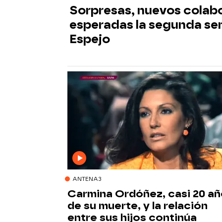
Sorpresas, nuevos colabo
esperadas la segunda se
Espejo
ANTENA3
Carmina Ordóñez, casi 20 a
de su muerte, y la relación
entre sus hijos continúa