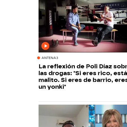
ANTENA3
La reflexión de Poli Díaz sob
las drogas: "Si eres rico, est
malito. Si eres de barrio, ere
un yonki"