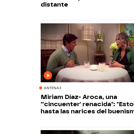
distante
ANTENA3
Miriam Díaz- Aroca, una
"'cincuenter' renacida": "Est
hasta las narices del buenis