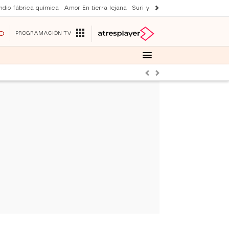
ndio fábrica química
Amor En tierra lejana
Suri y Tom Cruise
La ruleta de 
O
PROGRAMACIÓN TV
Anterior
Siguiente