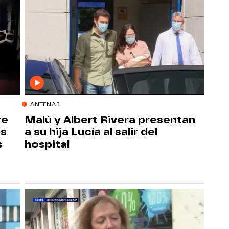
ANTENA3
re
Malú y Albert Rivera presentan
ás
a su hija Lucía al salir del
s
hospital