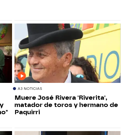
A3 NOTICIAS
Muere José Rivera 'Riverita',
oy
matador de toros y hermano de
mo"
Paquirri