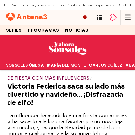
Padre no hay más que uno
Brotes de ciclosporiasis
Duelo Al
Antena
3
SERIES
PROGRAMAS
NOTICIAS
SONSOLES ÓNEGA
MARÍA DEL MONTE
CARLOS QUÍLEZ
ANA
DE FIESTA CON MÁS INFLUENCERS
Victoria Federica saca su lado más
divertido y navideño… ¡Disfrazada
de elfo!
La influencer ha acudido a una fiesta con amigas
y ha sacado a la luz una faceta que no nos deja
ver mucho, y es que la Navidad pone de buen
humor a cualquiera, y a la sobrina del rey