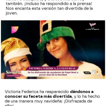
también. ¡Incluso ha respondido a la prensa!
Nos encanta esta versión tan divertida de la
joven.
Sara Ruiz
Publicado:
16 de diciembre de 2022, 19:54
Whatsapp
Facebook
X
Flipboard
Victoria Federica ha reaparecido
dándonos a
conocer su faceta más divertida
, y lo ha hecho
de una manera muy navideña: ¡Disfrazada de
elfo!