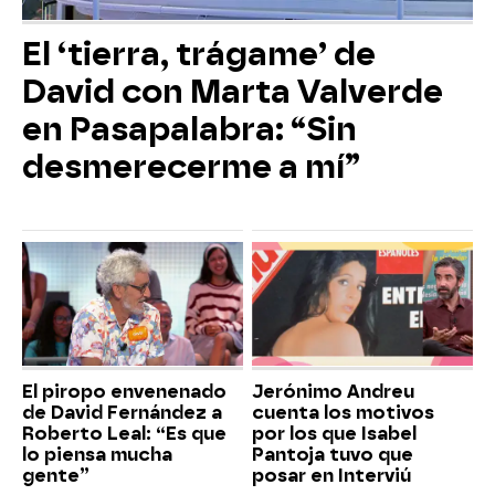
El ‘tierra, trágame’ de
David con Marta Valverde
en Pasapalabra: “Sin
desmerecerme a mí”
El piropo envenenado
Jerónimo Andreu
de David Fernández a
cuenta los motivos
Roberto Leal: “Es que
por los que Isabel
lo piensa mucha
Pantoja tuvo que
gente”
posar en Interviú