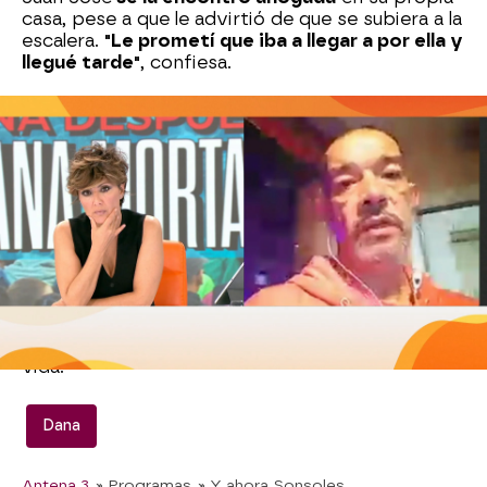
casa, pese a que le advirtió de que se subiera a la
escalera.
"Le prometí que iba a llegar a por ella y
llegué tarde"
, confiesa.
Su última voluntad
siempre fue que la enterraran
en el
cementerio de Catarroja
, junto a su
marido. Sin embargo, el estado del cementerio
tras el paso de la DANA no permite que su hijo
Juan José cumpla su deseo.
Ahora, Juan José
pide ayuda ciudadana
para
limpiar el cementerio.
"Se ha volcado muchísima
gente"
, nos cuenta, emocionado. Entre todos,
espera poder enterrar a su madre tras la
tragedia que, desgraciadamente, le ha quitado la
vida.
Dana
Antena 3
» Programas
» Y ahora Sonsoles