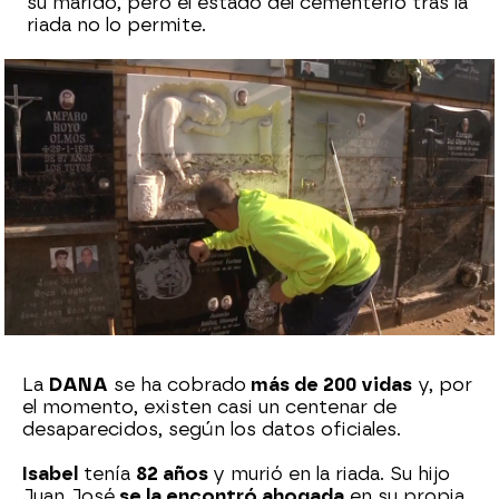
su marido, pero el estado del cementerio tras la
riada no lo permite.
Sara Sanz Navarro
Publicado:
06 de noviembre de 2024, 18:23
Whatsapp
Facebook
X
Flipboard
La
DANA
se ha cobrado
más de 200 vidas
y, por
el momento, existen casi un centenar de
desaparecidos, según los datos oficiales.
Isabel
tenía
82 años
y murió en la riada. Su hijo
Juan José
se la encontró ahogada
en su propia