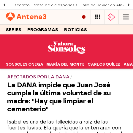
El secreto
Brote de ciclosporiasis
Fallo de Javier en AlaZ
Mu
Antena
3
SERIES
PROGRAMAS
NOTICIAS
SONSOLES ÓNEGA
MARÍA DEL MONTE
CARLOS QUÍLEZ
ANA
AFECTADOS POR LA DANA
La DANA impide que Juan José
cumpla la última voluntad de su
madre: "Hay que limpiar el
cementerio"
Isabel es una de las fallecidas a raíz de las
fuertes lluvias. Ella quería que la enterraran con