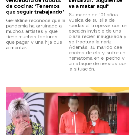
vendedora de robots
señalizar: "Alguien se
de cocina: "Tenemos
va a matar aquí"
que seguir trabajando"
Su madre de 101 años
vuelca de su silla de
Geraldine reconoce que la
ruedas al tropezar con un
pandemia ha arruinado a
escalón invisble de una
muchos artistas y que
plaza recién inaugurada y
tiene muchas facturas
se fractura la nariz.
que pagar y una hija que
Además, su marido cae
alimentar.
encima de ella y sufre un
hematoma en el pecho y
un ataque de nervios por
la situación.