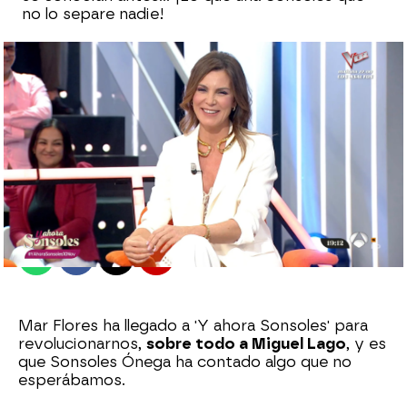
no lo separe nadie!
Sara Ruiz
Madrid
Publicado:
10 de noviembre de 2022, 19:29
Whatsapp
Facebook
X
Flipboard
Mar Flores ha llegado a 'Y ahora Sonsoles' para
revolucionarnos,
sobre todo a Miguel Lago
, y es
que Sonsoles Ónega ha contado algo que no
esperábamos.