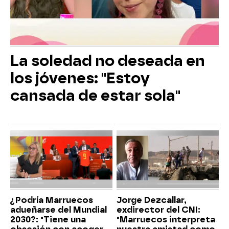
La soledad no deseada en
los jóvenes: "Estoy
cansada de estar sola"
¿Podría Marruecos
Jorge Dezcallar,
adueñarse del Mundial
exdirector del CNI:
2030?: "Tiene una
"Marruecos interpreta