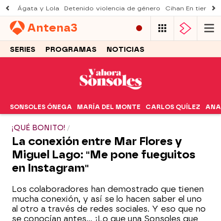
Ágata y Lola
Detenido violencia de género
Cihan En tierra le
Antena
3
SERIES
PROGRAMAS
NOTICIAS
SONSOLES ÓNEGA
MARÍA DEL MONTE
CARLOS QUÍLEZ
ANA
¡QUÉ BONITO!
La conexión entre Mar Flores y
Miguel Lago: "Me pone fueguitos
en Instagram"
Los colaboradores han demostrado que tienen
mucha conexión, y así se lo hacen saber el uno
al otro a través de redes sociales. Y eso que no
se conocían antes... ¡Lo que una Sonsoles que