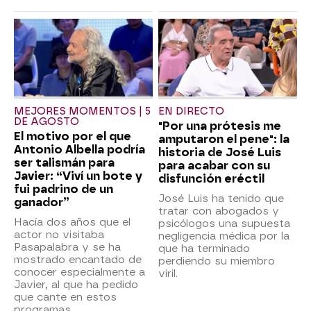
MEJORES MOMENTOS | 5
EN DIRECTO
DE AGOSTO
"Por una prótesis me
El motivo por el que
amputaron el pene": la
Antonio Albella podría
historia de José Luis
ser talismán para
para acabar con su
Javier: “Viví un bote y
disfunción eréctil
fui padrino de un
José Luis ha tenido que
ganador”
tratar con abogados y
Hacía dos años que el
psicólogos una supuesta
actor no visitaba
negligencia médica por la
Pasapalabra y se ha
que ha terminado
mostrado encantado de
perdiendo su miembro
conocer especialmente a
viril.
Javier, al que ha pedido
que cante en estos
programas.