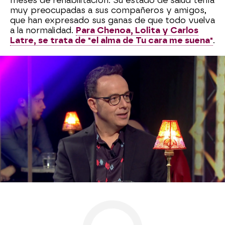
meses de rehabilitación. Su estado de salud tenía
muy preocupadas a sus compañeros y amigos,
que han expresado sus ganas de que todo vuelva
a la normalidad.
Para Chenoa, Lolita y Carlos
Latre, se trata de "el alma de Tu cara me suena"
.
El
jurado de Tu cara me suena
está deseando
que Ángel se incorpore a su trabajo.
famosos
Àngel Llàcer
Antena 3
» Programas
» Y ahora Sonsoles