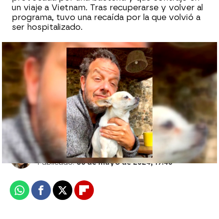
un viaje a Vietnam. Tras recuperarse y volver al
programa, tuvo una recaída por la que volvió a
ser hospitalizado.
Àngel Llàcer reaparece en redes sociales
tras pasar por el peor momento de su
vida: "El bache está superado"
Sara Ruiz
Publicado:
30 de mayo de 2024, 19:40
Whatsapp
Facebook
X
Flipboard