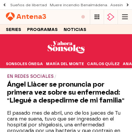
Sueños de libertad
Muere incendio Benalmádena
Asesinato a
Antena
3
SERIES
PROGRAMAS
NOTICIAS
SONSOLES ÓNEGA
MARÍA DEL MONTE
CARLOS QUÍLEZ
ANA
EN REDES SOCIALES
Ángel Llàcer se pronuncia por
primera vez sobre su enfermedad:
"Llegué a despedirme de mi familia"
El pasado mes de abril, uno de los jueces de Tu
cara me suena, tuvo que ser ingresado en el
hospital por shigelosis, una enfermedad
provocada por una bacteria y que contrajo en