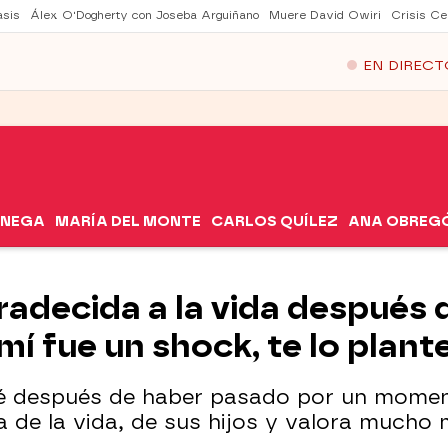
asis
Álex O'Dogherty con Joseba Arguiñano
Muere David Owiri
Crisis Ce
EN DIRECT
ÓNEGA
MARÍA DEL MONTE
CARLOS QUÍLEZ
ANA OBREG
radecida a la vida después 
mí fue un shock, te lo plant
bé después de haber pasado por un momen
a de la vida, de sus hijos y valora mucho 