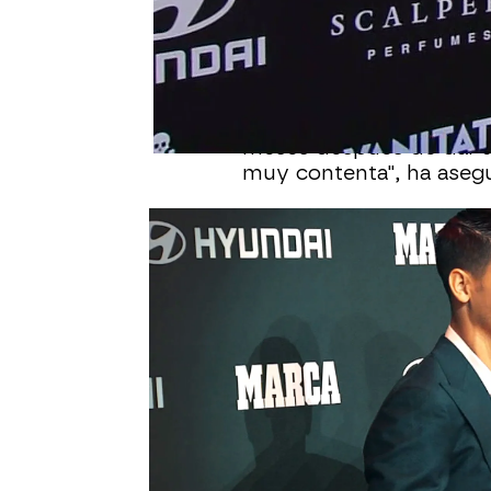
En la fiesta del 15 aniver
reaparecido
y ha dejado
Apenas unos meses
des
de un parto complicado,
meses después de dar a 
muy contenta", ha aseg
A pesar de que por fue
tenido que trabajarlo 
trabajándolo, todavía m
ha confesado.
Sobre todo fue difícil p
estaba pasando en quir
desperté y te planteas
valora todo mucho más 
la vida, que es muy cort