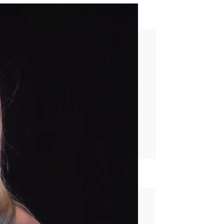
Fue terrible"
rd