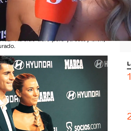
sario de 'Vanitatis',
Alice Campello ha
 sin palabras.
pués de haber sido padres
después
 la pareja disfruta de su bebé cuatro
luz. "Ha sido duro pero ya estoy bien,
urado.
L
ra la vemos muy bien, por dentro ha
mucho.
"A nivel mental sigo
e cuesta a veces y tengo pesadillas"
,
ara Morata, porque él no sabía lo que
ófano.
"Para mí fue un shock cuando
 un poco todo"
, ha asegurado. Ahora
y no hay que enfadarse y disfrutar de
a.