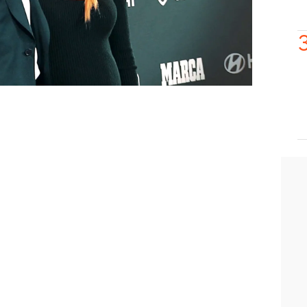
ención en el programa!
famosos