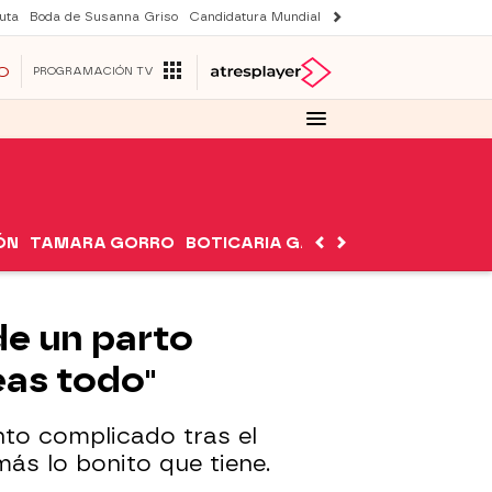
uta
Boda de Susanna Griso
Candidatura Mundial 2030
Laura Rozalen de S
O
PROGRAMACIÓN TV
ÓN
TAMARA GORRO
BOTICARIA GARCÍA
NUTRIMÁN
de un parto
eas todo"
to complicado tras el
más lo bonito que tiene.