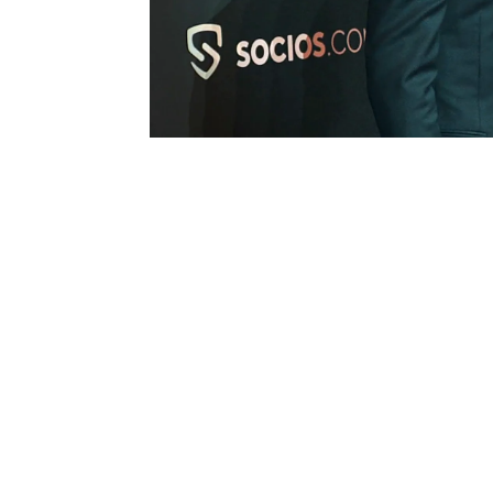
¡No te pierdas su interv
Alice Campello
Álvaro Morata