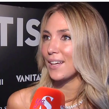
ble experiencia en el parto de su cuarta hija: “
Whatsapp
Facebook
X
Flipboa
:50