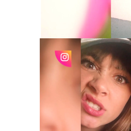
"En este momento los d
palabras Sebastián Yatr
hace semanas se estab
terminado,
a pesar de 
juntos de la polémica.
El artista
ha agradecido 
mientras ha tratado de d
sonrisa.
Una noticia que ha sorp
de distanciamiento
entr
unos días, cuando el ju
a los Latin Grammy en Se
A pesar de que tanto A
la capital andaluza
, la p
cenando en un conocido 
gala y ella pincha en un