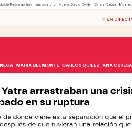
 doble Padre no hay más que uno
Muere David Owiri
Crisis Ceuta
Muere 
EN DIRECT
ÓNEGA
MARÍA DEL MONTE
CARLOS QUÍLEZ
ANA OBREG
 Yatra arrastraban una cris
bado en su ruptura
 de dónde viene esta separación que el pr
espués de que tuvieran una relación que 