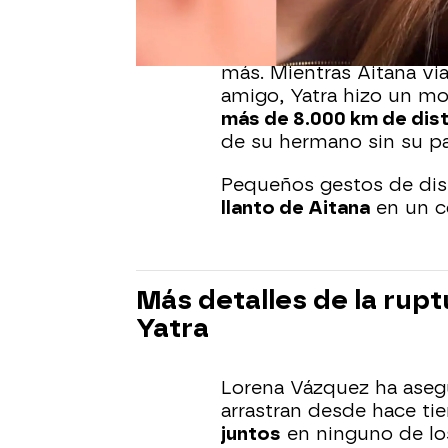
encontrarse.
Tan solo unos días des
más. Mientras Aitana via
amigo, Yatra hizo un m
más de 8.000 km de dist
de su hermano sin su pa
Pequeños gestos de dis
llanto de Aitana
en un co
Más detalles de la rup
Yatra
Lorena Vázquez ha asegu
arrastran desde hace ti
juntos
en ninguno de lo