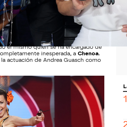
Whatsapp
Facebook
X
Flipboa
34
 el pacificador cuando surge algún
os del jurado de
'Tu cara me suena'.
Sin
ido él mismo quien se ha encargado de
 completamente inesperada, a
Chenoa.
 la actuación de Andrea Guasch como
hacer varios homenajes a la artista
L
e, un bingo como recuerdo del mítico
entaba. Además, el premio es "una
vo por el que él se ha disfrazado de
ha salido el número ocho. ¡Chenoa ha