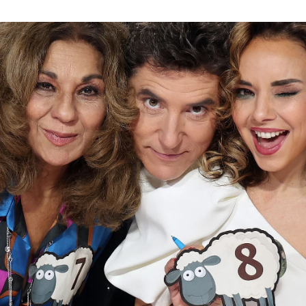
o de Miriam Rodríguez en una gala de risas y l
 Celine Dion, el regreso de María Peláe y "una hu
rsantes tras la undécima gala de 'Tu cara me s