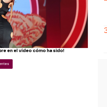
mbargo, Silvia Abril ha empezado a
 "Tongo, tongo". Todo el público se ha
ante ha tenido que defenderse: "Ya
rta siempre".
l la apoyaba: "Es la primera vez que a
". Nada más lejos de la realidad
 le ha soltado un inesperado
e un capítulo de su pasado tan sonado
re en el vídeo cómo ha sido!
entes