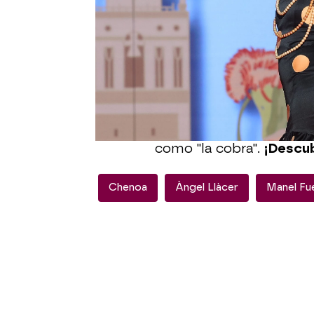
sido la ganadora! Sin e
agitar la duda al cantar:
sumado y la propia cant
bastante con quedar cua
Incluso parecía que Mane
Chenoa le ha tocado algo
porque, a continuación,
comentario recordándol
como "la cobra".
¡Descub
Chenoa
Àngel Llàcer
Manel Fu