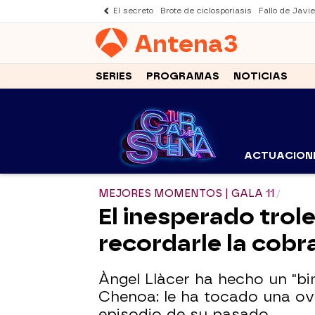
El secreto
Brote de ciclosporiasis
Fallo de Javi
Antena
3
SERIES
PROGRAMAS
NOTICIAS
ACTUACION
MEJORES MOMENTOS | GALA 11
El inesperado trole
recordarle la cobr
Àngel Llàcer ha hecho un "b
Chenoa: le ha tocado una ove
episodio de su pasado.