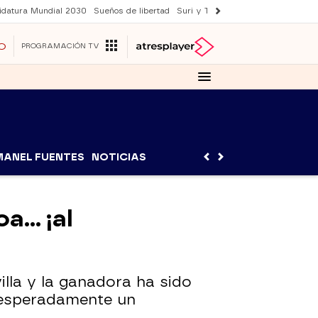
idatura Mundial 2030
Sueños de libertad
Suri y Tom Cruise
YAS verano
O
PROGRAMACIÓN TV
MANEL FUENTES
NOTICIAS
... ¡al
la y la ganadora ha sido
inesperadamente un