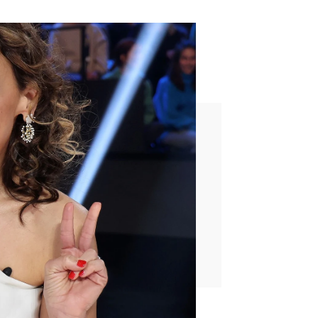
ágrimas
millación"
uena 10'