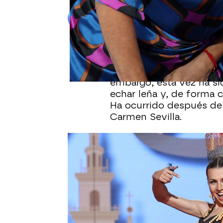
Alberto Mendo
Publicado:
10 de junio de 2023, 13:
Manel Fuentes
suele ser
pique entre los miembr
embargo, esta vez ha s
echar leña y, de forma
Ha ocurrido después de
Carmen Sevilla.
Àngel Llàcer
ha querido 
sevillana. Por una part
Telecupón que ella pres
ovejita", que es el moti
pastor.
Con su mano inocente, 