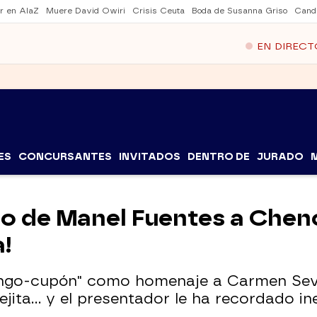
er en AlaZ
Muere David Owiri
Crisis Ceuta
Boda de Susanna Griso
Cand
EN DIRECT
ES
CONCURSANTES
INVITADOS
DENTRO DE
JURADO
o de Manel Fuentes a Chenoa
a!
ingo-cupón" como homenaje a Carmen Sevil
jita... y el presentador le ha recordado 