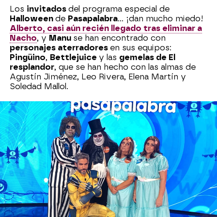
Los
invitados
del programa especial de
Halloween
de
Pasapalabra
… ¡dan mucho miedo!
Alberto, casi aún recién llegado tras eliminar a
Nacho
, y
Manu
se han encontrado con
personajes aterradores
en sus equipos:
Pingüino
,
Bettlejuice
y las
gemelas de El
resplandor
, que se han hecho con las almas de
Agustín Jiménez, Leo Rivera, Elena Martín y
Soledad Mallol.
A los
cuatro
les hemos hecho pasar por un
aterrador test de Halloween
. Nos han revelado
sus
películas de terror favoritas
y los
personajes
que más miedo les dan.
“El inspector
de Hacienda”
, ha bromeado
Beetlejuice
, que
después ha tirado por el clásico
Freddy Krueger
.
Con lo que entran
escalofríos
es con sus
experiencias paranormales
. “Hago que se
muevan las cosas con la mente”, ha asegurado
una de las gemelas, Soledad. Tan impactante o