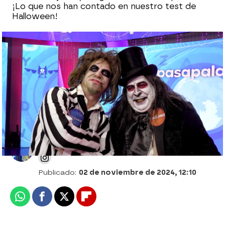
¡Lo que nos han contado en nuestro test de
Halloween!
La hilarante ronda de chistes de Agustín
Jiménez sobre Halloween: ¡para morirse
de risa!
Alberto Mendo
Publicado:
02 de noviembre de 2024, 12:10
Whatsapp
Facebook
X
Flipboard