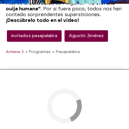
más es la
confesión
de Pingüino:
“Yo viví una
ouija humana”
. Por si fuera poco, todos nos han
contado sorprendentes supersticiones.
¡Descúbrelo todo en el vídeo!
invitados pasapalabra
Agustín Jiménez
Antena 3
» Programas
» Pasapalabra