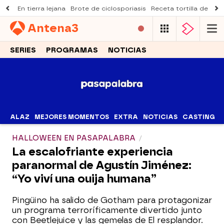
En tierra lejana
Brote de ciclosporiasis
Receta tortilla de pist
Antena
3
SERIES
PROGRAMAS
NOTICIAS
ALAZ
MEJORES MOMENTOS
EXTRA
NOTICIAS
CASTING
HALLOWEEN EN PASAPALABRA
La escalofriante experiencia
paranormal de Agustín Jiménez:
“Yo viví una ouija humana”
Pingüino ha salido de Gotham para protagonizar
un programa terroríficamente divertido junto
con Beetlejuice y las gemelas de El resplandor.