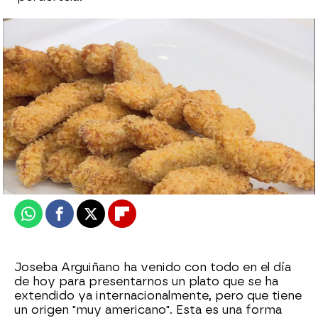
Lagarto de cerdo ibérico con salsa
agridulce: sabroso y original
Edu Jiménez
Publicado:
15 de mayo de 2023, 14:00
Whatsapp
Facebook
X
Flipboard
Joseba Arguiñano ha venido con todo en el día
de hoy para presentarnos un plato que se ha
extendido ya internacionalmente, pero que tiene
un origen "muy americano". Esta es una forma