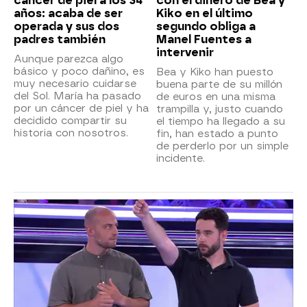
cáncer de piel a los 34
con el dinero de Bea y
años: acaba de ser
Kiko en el último
operada y sus dos
segundo obliga a
padres también
Manel Fuentes a
intervenir
Aunque parezca algo
básico y poco dañino, es
Bea y Kiko han puesto
muy necesario cuidarse
buena parte de su millón
del Sol. María ha pasado
de euros en una misma
por un cáncer de piel y ha
trampilla y, justo cuando
decidido compartir su
el tiempo ha llegado a su
historia con nosotros.
fin, han estado a punto
de perderlo por un simple
incidente.