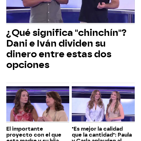
¿Qué significa "chinchín"?
Dani e Iván dividen su
dinero entre estas dos
opciones
El importante
"Es mejor la calidad
proyecto con el que
que la cantidad": Paula
esta madre y su hija
y Carla aplauden al