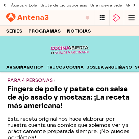
Ágata y Lola
Brote de ciclosporiasis
Una nueva vida
Muere 
Antena
3
SERIES
PROGRAMAS
NOTICIAS
ARGUIÑANO HOY
TRUCOS COCINA
JOSEBA ARGUIÑANO
S
PARA 4 PERSONAS
Fingers de pollo y patata con salsa
de ajo asado y mostaza: ¡La receta
más americana!
Esta receta original nos hace elaborar por
nuestra cuenta una comida que solemos ver ya
prácticamente preparada siempre. ¡No puedes
perdértela!