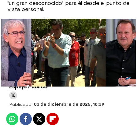
"un gran desconocido" para él desde el punto de
vista personal.
Pedro Sánchez niega las acusaciones de
Ábalos: "No vamos a aceptar chantajes y
amenazas"
Espejo Público
Publicado:
03 de diciembre de 2025, 10:39
Whatsapp
Facebook
X
Flipboard