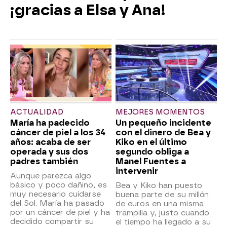
¡gracias a Elsa y Ana!
ACTUALIDAD
MEJORES MOMENTOS
María ha padecido
Un pequeño incidente
cáncer de piel a los 34
con el dinero de Bea y
años: acaba de ser
Kiko en el último
operada y sus dos
segundo obliga a
padres también
Manel Fuentes a
intervenir
Aunque parezca algo
básico y poco dañino, es
Bea y Kiko han puesto
muy necesario cuidarse
buena parte de su millón
del Sol. María ha pasado
de euros en una misma
por un cáncer de piel y ha
trampilla y, justo cuando
decidido compartir su
el tiempo ha llegado a su