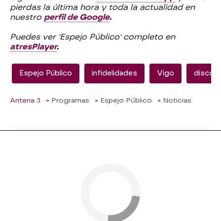
pierdas la última hora y toda la actualidad en
nuestro
perfil de Google
.
Puedes ver 'Espejo Público' completo en
atresPlayer
.
Espejo Público
infidelidades
Vigo
discot
Antena 3
» Programas
» Espejo Público
» Noticias