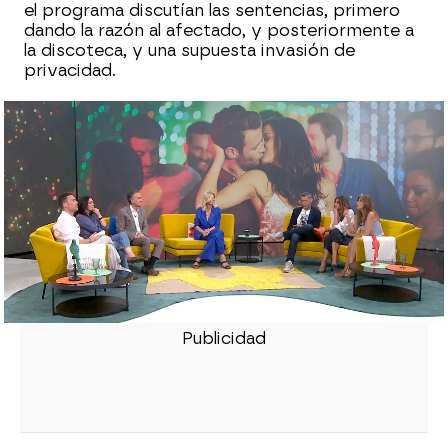
el programa discutían las sentencias, primero
dando la razón al afectado, y posteriormente a
la discoteca, y una supuesta invasión de
privacidad.
La 'pillada' viral a dos amantes en un
concierto de Coldplay desata una
tormenta: "O están teniendo una
aventura o son muy tímidos"
La protagonista de la 'kiss cam' del año
habla por primera vez tras su infidelidad:
"Fue inapropiado..."
Todos los detalles de la última infidelidad
viral, en atresplayer