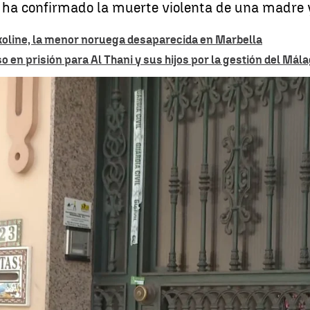
 ha confirmado la muerte violenta de una madre y
Nikoline, la menor noruega desaparecida en Marbella
 en prisión para Al Thani y sus hijos por la gestión del Mál
Investigan el asesinato a puñaladas de una madre y su hija tras el 