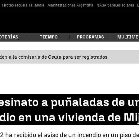
Tiroteo escuela Tailandia
Manifestaciones Argentina
NASA paneles solares
E
OTERÍAS
TIEMPO
PROGRAMAS
MULTIME
en a la comisaría de Ceuta para ser registrados
 estás buscando?
sesinato a puñaladas de u
ndio en una vivienda de Mi
car
 ha recibido el aviso de un incendio en un piso de