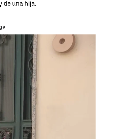
 de una hija.
aga
incendio en una vivienda de Mijas |
Antena 3 Noticias