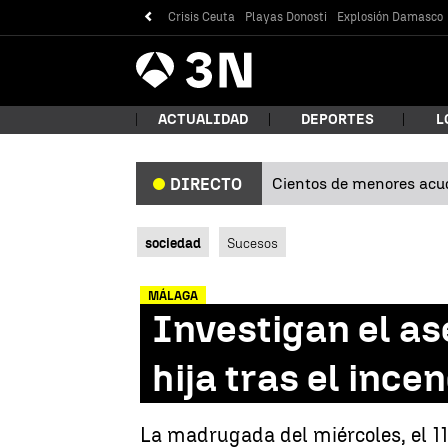
Crisis Ceuta
Playas Donosti
Explosión Damasco
Antena
Noticias
3
ACTUALIDAD
DEPORTES
L
Cientos de menores acud
DIRECTO
¿Qué
sociedad
Sucesos
MÁLAGA
Investigan el a
hija tras el ince
Bus
La madrugada del miércoles, el 112