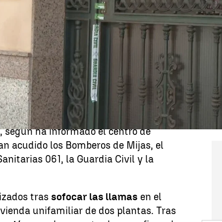
Whatsapp
Facebook
X
Linkedin
a la
muerte violenta de una mujer de 61
s cadáveres han sido hallados la
coles en una
vivienda en Mijas
a producido un incendio.
as 112 ha recibido a las 2:15 horas un
s y humo en un piso en la calle Tulipán
, según ha informado el centro de
han acudido los Bomberos de Mijas, el
nitarias 061, la Guardia Civil y la
lizados tras
sofocar las llamas
en el
vienda unifamiliar de dos plantas. Tras