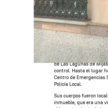
Publicado:
08 de julio de 2026, 10:04
La Guardia Civil investig
años y su hija de 31
. Su
madrugada de este miér
(Málaga)
en la que se h
El servicio de Emergenci
aviso de que salían
llama
de Las Lagunas de Mijas
control. Hasta el lugar 
Centro de Emergencias Sa
Policía Local.
Sus cuerpos fueron loca
inmueble, que era una vi