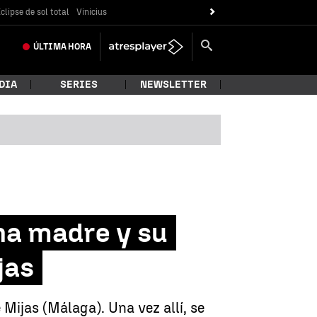
clipse de sol total
Vinicius
ÚLTIMA
HORA
DIA
SERIES
NEWSLETTER
na madre y su
jas
 Mijas (Málaga). Una vez allí, se