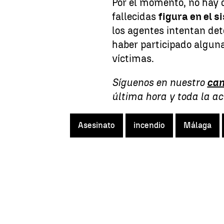
Por el momento, no hay 
fallecidas
figura en el 
los agentes intentan det
haber participado algun
víctimas.
Síguenos en nuestro
can
última hora y toda la a
Asesinato
incendio
Málaga