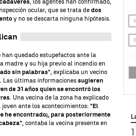
 cadáveres
, los agentes han confirmado,
inspección ocular, que se trata de
dos
iento
y no se descarta ninguna hipótesis.
lican
e han quedado estupefactos ante la
la madre y su hija previo al incendio en
ado sin palabras"
, explicaba un vecino
. Las últimas informaciones
sugieren
oven de 31 años quien se encontró los
eres
. Una vecina de la zona ha explicado
l joven ante los acontecimientos:
"El
 me he encontrado¡, para posteriormente
L
 cabeza"
, contaba la vecina presente en