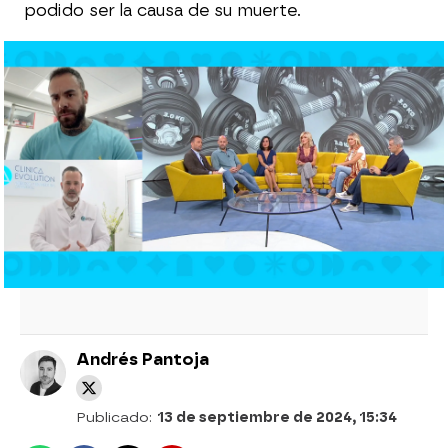
podido ser la causa de su muerte.
Muere Illia Golem, el culturista 'más
monstruoso del mundo', a los 36 años
Paloma tiene 57 años y es madre, abuela y
una culturista con medalla: "La edad es
solo un número"
El turbador mensaje de un culturista antes
de morir en plena competición
Andrés Pantoja
Publicado:
13 de septiembre de 2024, 15:34