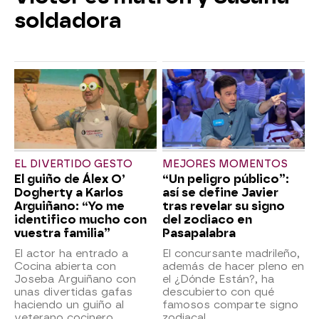
soldadora
EL DIVERTIDO GESTO
MEJORES MOMENTOS
El guiño de Álex O’
“Un peligro público”:
Dogherty a Karlos
así se define Javier
Arguiñano: “Yo me
tras revelar su signo
identifico mucho con
del zodiaco en
vuestra familia”
Pasapalabra
El actor ha entrado a
El concursante madrileño,
Cocina abierta con
además de hacer pleno en
Joseba Arguiñano con
el ¿Dónde Están?, ha
unas divertidas gafas
descubierto con qué
haciendo un guiño al
famosos comparte signo
veterano cocinero.
zodiacal.