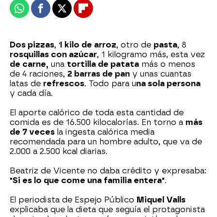
Whatsapp
Facebook
X
Flipboard
Dos pizzas
,
1 kilo de arroz
, otro de
pasta
, 8
rosquillas con azúcar
, 1 kilogramo más, esta vez
de carne,
una
tortilla de patata
más o menos
de 4 raciones,
2 barras de pan
y unas cuantas
latas de
refrescos
. Todo para u
na sola persona
y cada día.
El aporte calórico de toda esta cantidad de
comida es de 16.500 kilocalorías. En torno a
más
de 7 veces
la ingesta calórica media
recomendada para un hombre adulto, que va de
2.000 a 2.500 kcal diarias.
Beatriz de Vicente no daba crédito y expresaba:
"Si es lo que come una familia entera"
.
El periodista de Espejo Público
Miquel Valls
explicaba que la dieta que seguía el protagonista