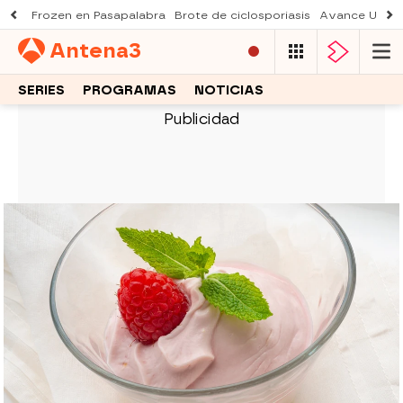
Frozen en Pasapalabra
Brote de ciclosporiasis
Avance Una n
Antena
3
SERIES
PROGRAMAS
NOTICIAS
PARA 4 PERSONAS
Arguiñano prepara una mousse de
frambuesas rápida y perfecta para
sorprender en casa
Karlos Arguiñano enseña a elaborar una mousse
de frambuesas fría y esponjosa, ideal para
cuatro raciones. Una receta sencilla que se
convierte en un postre vistoso y muy sabroso.