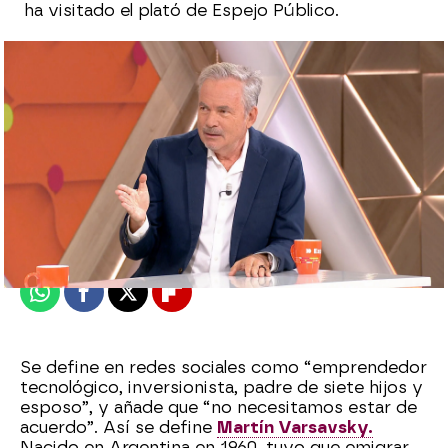
ha visitado el plató de Espejo Público.
Leire Pérez
Publicado:
02 de octubre de 2024, 12:37
Whatsapp
Facebook
X
Flipboard
Se define en redes sociales como “emprendedor
tecnológico, inversionista, padre de siete hijos y
esposo”, y añade que “no necesitamos estar de
acuerdo”. Así se define
Martín Varsavsky.
Nacido en Argentina en 1960, tuvo que emigrar