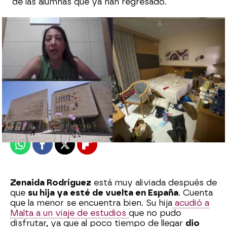
de las alumnas que ya han regresado.
Espejo Público
Publicado:
26 de julio de 2021, 10:50
Whatsapp
Facebook
X
Flipboard
Zenaida Rodríguez
está muy aliviada después de
que
su hija ya esté de vuelta en España
. Cuenta
que la menor se encuentra bien. Su hija
acudió a
Malta a un viaje de estudios
que no pudo
disfrutar, ya que al poco tiempo de llegar
dio