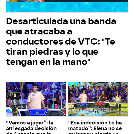
Desarticulada una banda
que atracaba a
conductores de VTC: "Te
tiran piedras y lo que
tengan en la mano"
“Vamos a jugar”: la
“Esa indecisión te ha
arriesgada decisión
matado”: Elena no se