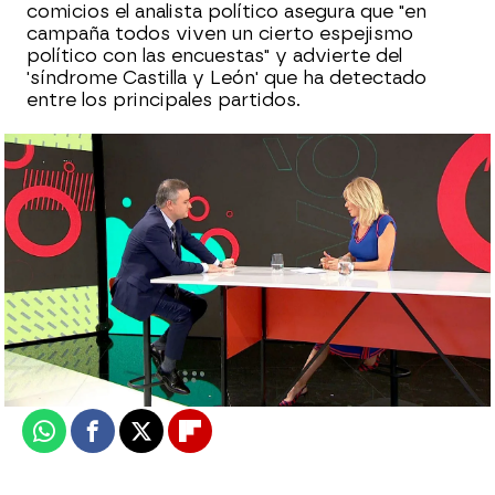
comicios el analista político asegura que "en
campaña todos viven un cierto espejismo
político con las encuestas" y advierte del
'síndrome Castilla y León' que ha detectado
entre los principales partidos.
Laura Simón
Actualizado:
22 de mayo de 2023, 11:25
Publicado:
22 de mayo de 2023, 11:23
Whatsapp
Facebook
X
Flipboard