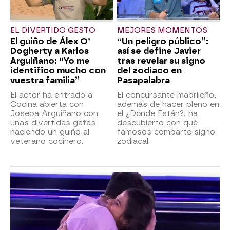
EL DIVERTIDO GESTO
MEJORES MOMENTOS
El guiño de Álex O’
“Un peligro público”:
Dogherty a Karlos
así se define Javier
Arguiñano: “Yo me
tras revelar su signo
identifico mucho con
del zodiaco en
vuestra familia”
Pasapalabra
El actor ha entrado a
El concursante madrileño,
Cocina abierta con
además de hacer pleno en
Joseba Arguiñano con
el ¿Dónde Están?, ha
unas divertidas gafas
descubierto con qué
haciendo un guiño al
famosos comparte signo
veterano cocinero.
zodiacal.