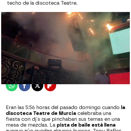
techo de la discoteca Teatre.
Laura Simón
Publicado:
04 de octubre de 2023, 13:59
Whatsapp
Facebook
X
Flipboard
Eran las 5:56 horas del pasado domingo cuando
la
discoteca Teatre de Murcia
celebraba una
fiesta con dj´s que pinchaban sus temas en una
mesa de mezclas. La
pista de baile está llena
aunque aún quedan algunos huecos. Tony Bafles