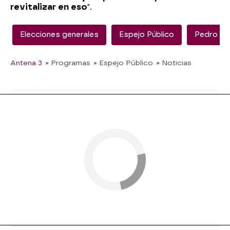
revitalizar en eso
".
Elecciones generales
Espejo Público
Pedro Sá
Antena 3
» Programas
» Espejo Público
» Noticias