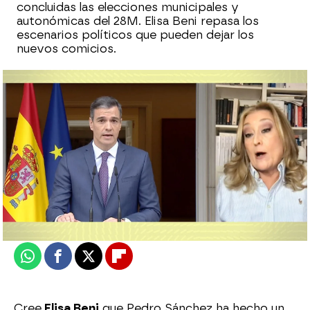
concluidas las elecciones municipales y
autonómicas del 28M. Elisa Beni repasa los
escenarios políticos que pueden dejar los
nuevos comicios.
Laura Simón
Actualizado:
29 de mayo de 2023, 14:54
Publicado:
29 de mayo de 2023, 14:51
Whatsapp
Facebook
X
Flipboard
Cree
Elisa Beni
que Pedro Sánchez ha hecho un