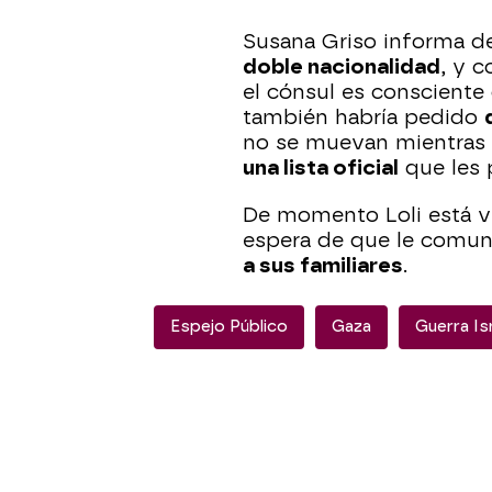
Susana Griso informa de
doble nacionalidad
, y 
el cónsul es consciente 
también habría pedido
no se muevan mientras
una lista oficial
que les 
De momento Loli está vi
espera de que le comu
a sus familiares
.
Espejo Público
Gaza
Guerra Is