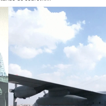
cto: Israel continúa su ofensiva terrestre a 
Whatsapp
Facebook
X
Flipboa