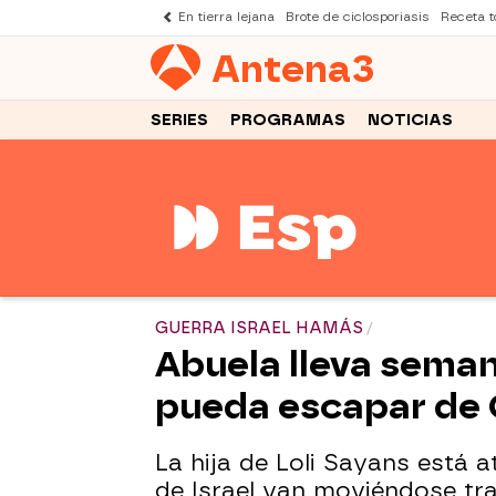
En tierra lejana
Brote de ciclosporiasis
Receta to
Antena
3
SERIES
PROGRAMAS
NOTICIAS
GUERRA ISRAEL HAMÁS
Abuela lleva seman
pueda escapar de 
La hija de Loli Sayans está
de Israel van moviéndose tra