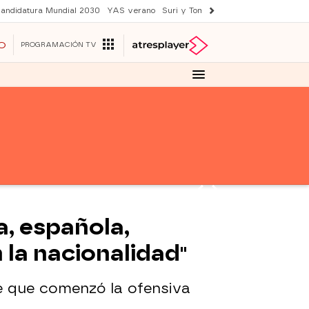
andidatura Mundial 2030
YAS verano
Suri y Tom Cruise
Una nueva vida
O
PROGRAMACIÓN TV
a, española,
la nacionalidad"
e que comenzó la ofensiva