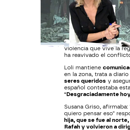
Publicado:
03 de noviembre de 202
La abuela de los peque
mantener contacto con s
autoridades faciliten su
zona se encuentra en es
violencia que vive la r
ha reavivado el conflicto
Loli mantiene
comunicac
en la zona, trata a diari
seres queridos
y asegur
español contestaba est
"Desgraciadamente hoy 
Susana Griso, afirmaba: 
quiero pensar eso" respo
hija, que se fue al norte
Rafah y volvieron a dirig