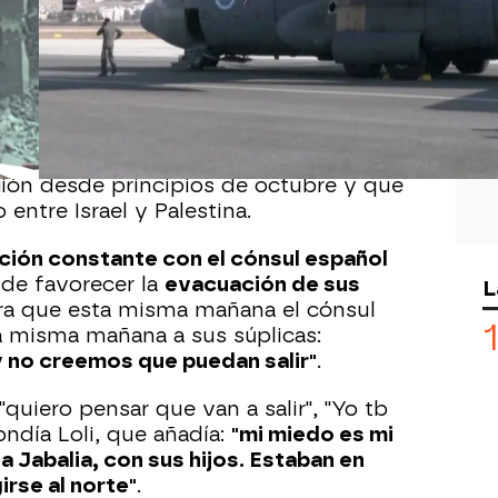
3, 12:10
ños lleva
semanas luchando
por
us familiares y por que las
salida de la Franja de Gaza
. Ahora la
tado de guerra por la escalada de
egión desde principios de octubre y que
 entre Israel y Palestina.
ión constante con el cónsul español
o de favorecer la
evacuación de sus
L
a que esta misma mañana el cónsul
a misma mañana a sus súplicas:
no creemos que puedan salir"
.
"quiero pensar que van a salir", "Yo tb
ndía Loli, que añadía:
"mi miedo es mi
, a Jabalia, con sus hijos. Estaban en
irse al norte"
.