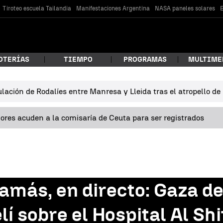
Tiroteo escuela Tailandia
Manifestaciones Argentina
NASA paneles solares
E
OTERÍAS
TIEMPO
PROGRAMAS
MULTIME
lación de Rodalíes entre Manresa y Lleida tras el atropello d
 estás buscando?
res acuden a la comisaría de Ceuta para ser registrados
amás, en directo: Gaza d
car
í sobre el Hospital Al Shi