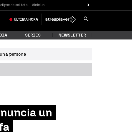
clipse de sol total
Vinicius
ÚLTIMA
HORA
DIA
SERIES
NEWSLETTER
e una persona
enuncia un
fa