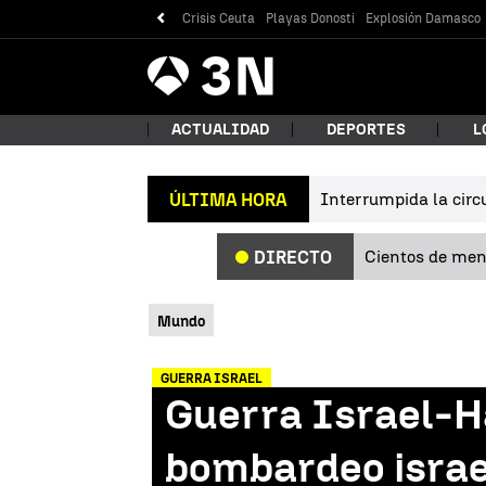
Crisis Ceuta
Playas Donosti
Explosión Damasco
Antena
Noticias
3
ACTUALIDAD
DEPORTES
L
Interrumpida la circu
ÚLTIMA HORA
¿Qué
Cientos de meno
DIRECTO
Mundo
GUERRA ISRAEL
Guerra Israel-H
Bus
bombardeo israel