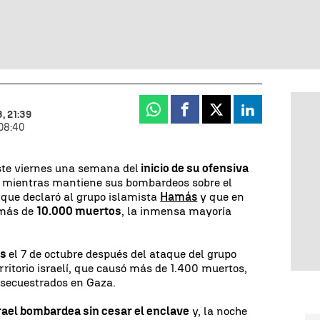
Whatsapp
Facebook
X
Linkedin
, 21:39
08:40
te viernes una semana del
inicio de su ofensiva
mientras mantiene sus bombardeos sobre el
 que declaró al grupo islamista
Hamás
y que en
 más de
10.000 muertos
, la inmensa mayoría
ás
el 7 de octubre después del ataque del grupo
erritorio israelí, que causó más de 1.400 muertos,
 secuestrados en Gaza.
rael bombardea sin cesar el enclave
y, la noche