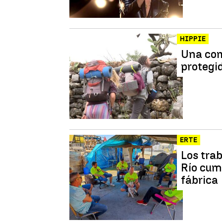
HIPPIE
Una com
protegi
ERTE
Los tra
Río cum
fábrica