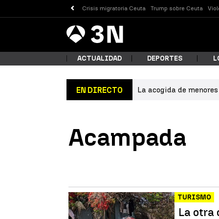
Crisis migratoria Ceuta
Trump sobre Ceuta
Vio
Antena
Noticias
3
ACTUALIDAD
DEPORTES
L
La acogida de menores 
EN DIRECTO
¿Qué
Acampada
TURISMO
Busc
La otra 