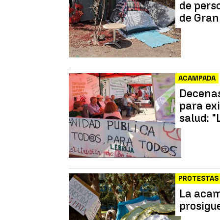
de pers
de Gran
ACAMPADA
Decenas
para ex
salud: 
PROTESTAS
La acam
prosigu