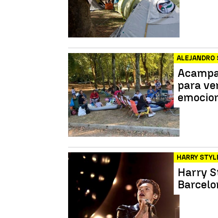
ALEJANDRO
Acampad
para ve
emocion
HARRY STYL
Harry S
Barcelo