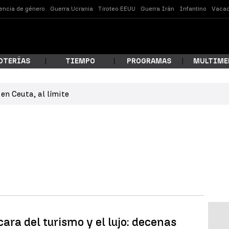
lencia de género
Guerra Ucrania
Tiroteo EEUU
Guerra Irán
Infantino
Vacac
OTERÍAS
TIEMPO
PROGRAMAS
MULTIME
en Ceuta, al límite
 estás buscando?
ar
cara del turismo y el lujo: decenas