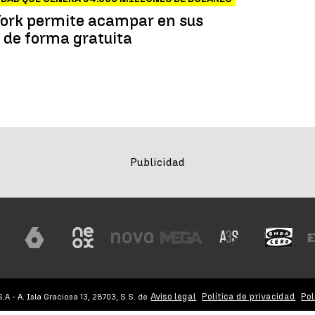
ork permite acampar en sus
 de forma gratuita
Aviso legal
Política de privacidad
Pol
 - A. Isla Graciosa 13, 28703, S.S. de