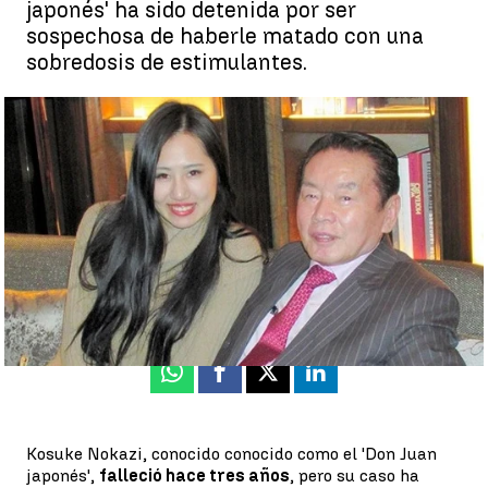
japonés' ha sido detenida por ser
sospechosa de haberle matado con una
sobredosis de estimulantes.
Detenida la última esposa del 'Don Juan japonés' como
sospechosa de su muerte |
EFE
Irina Parra |
Susana Román
Actualizado:
25 de mayo de 2021, 20:27
Publicado:
25 de mayo de 2021, 19:16
Whatsapp
Facebook
X
Linkedin
Kosuke Nokazi, conocido conocido como el 'Don Juan
japonés',
falleció hace tres años
, pero su caso ha