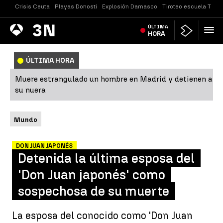
Crisis Ceuta
Playas Donosti
Explosión Damasco
Tiroteo escuela Taila
Antena
ÚLTIMA
Noticias
3
HORA
ÚLTIMA HORA
Muere estrangulado un hombre en Madrid y detienen a
su nuera
Mundo
DON JUAN JAPONÉS
Detenida la última esposa del
'Don Juan japonés' como
sospechosa de su muerte
La esposa del conocido como 'Don Juan