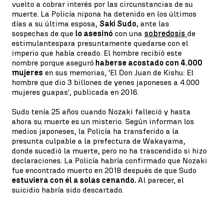
vuelto a cobrar interés por las circunstancias de su
muerte. La Policía nipona ha detenido en los últimos
días a su última esposa,
Saki Sudo,
ante las
sospechas de que
lo asesinó
con una
sobredosis
de
estimulantes
para presuntamente quedarse con el
imperio que había creado. El hombre recibió este
nombre porque aseguró
haberse acostado con 4.000
mujeres
en sus memorias, 'El Don Juan de Kishu: El
hombre que dio 3 billones de yenes japoneses a 4.000
mujeres guapas', publicada en 2016.
Sudo tenía 25 años cuando Nozaki falleció y hasta
ahora su muerte es un misterio. Según informan los
medios japoneses, la Policía ha transferido a la
presunta culpable a la prefectura de Wakayama,
donde sucedió la muerte, pero no ha trascendido si hizo
declaraciones. La Policía habría confirmado que Nozaki
fue encontrado muerto en 2018 después de que Sudo
estuviera con él a solas cenando.
Al parecer, el
suicidio habría sido descartado.