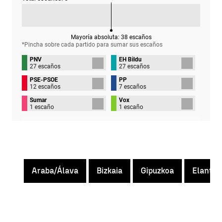
Mayoría absoluta:
38
escaños
*Pincha sobre cada partido para sumar sus
escaños
PNV
EH Bildu
27 escaños
27 escaños
PSE-PSOE
PP
12 escaños
7 escaños
Sumar
Vox
1 escaño
1 escaño
Araba/Álava
Bizkaia
Gipuzkoa
Elantxo