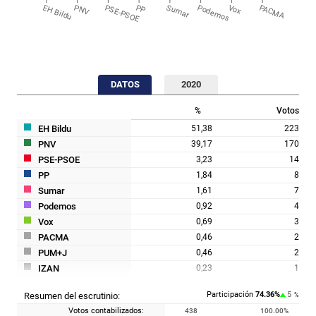
EH Bildu
PNV
PSE-PSOE
PP
Sumar
Podemos
Vox
PACMA
DATOS
2020
%
Votos
EH Bildu
51,38
223
PNV
39,17
170
PSE-PSOE
3,23
14
PP
1,84
8
Sumar
1,61
7
Podemos
0,92
4
Vox
0,69
3
PACMA
0,46
2
PUM+J
0,46
2
IZAN
0,23
1
Participación
74.36
%
5
Resumen del escrutinio:
%
Votos contabilizados:
438
100.00
%