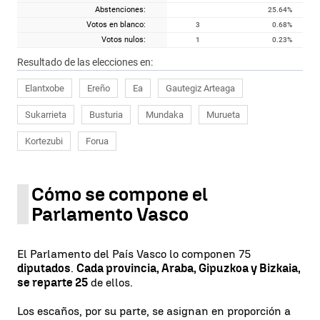
Abstenciones:
25.64
%
Votos en blanco:
3
0.68
%
Votos nulos:
1
0.23
%
Resultado de las elecciones en:
Elantxobe
Ereño
Ea
Gautegiz Arteaga
Sukarrieta
Busturia
Mundaka
Murueta
Kortezubi
Forua
Cómo se compone el
Parlamento Vasco
El Parlamento del País Vasco lo componen 75
diputados
.
Cada provincia, Araba, Gipuzkoa y Bizkaia,
se reparte 25
de ellos.
Los escaños, por su parte, se asignan en proporción a