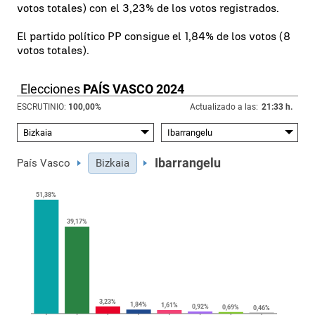
votos totales) con el 3,23% de los votos registrados.
El partido político PP consigue el 1,84% de los votos (8
votos totales).
Elecciones
PAÍS VASCO 2024
ESCRUTINIO:
100,00
%
Actualizado a las:
21:33 h.
Ibarrangelu
País Vasco
Bizkaia
51,38%
39,17%
3,23%
1,84%
1,61%
0,92%
0,69%
0,46%