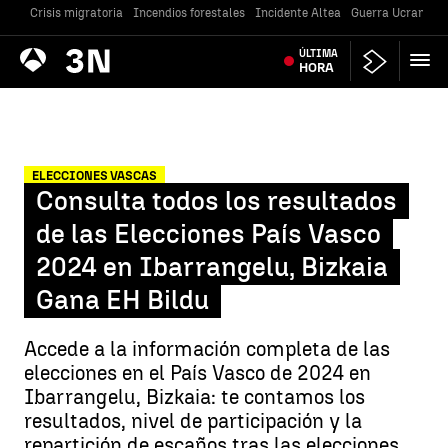
Crisis migratoria
Incendios forestales
Incidente Altea
Guerra Ucrania
Antena
ÚLTIMA
Noticias
3
HORA
ELECCIONES VASCAS
Consulta todos los resultados
de las Elecciones País Vasco
2024 en Ibarrangelu, Bizkaia
Gana EH Bildu
Accede a la información completa de las
elecciones en el País Vasco de 2024 en
Ibarrangelu, Bizkaia: te contamos los
resultados, nivel de participación y la
repartición de escaños tras las elecciones