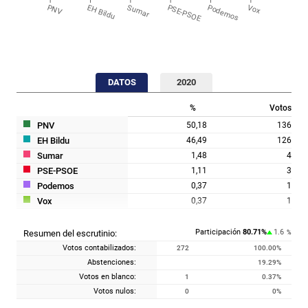
PNV
EH Bildu
Sumar
PSE-PSOE
Podemos
Vox
DATOS
2020
%
Votos
PNV
50,18
136
EH Bildu
46,49
126
Sumar
1,48
4
PSE-PSOE
1,11
3
Podemos
0,37
1
Vox
0,37
1
Participación
80.71
%
1.6
Resumen del escrutinio:
%
Votos contabilizados:
272
100.00
%
Abstenciones:
19.29
%
Votos en blanco:
1
0.37
%
Votos nulos:
0
0
%