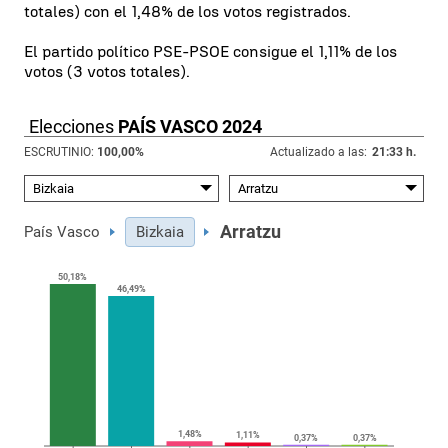
totales) con el 1,48% de los votos registrados.
El partido político PSE-PSOE consigue el 1,11% de los
votos (3 votos totales).
Elecciones
PAÍS VASCO 2024
ESCRUTINIO:
100,00
%
Actualizado a las:
21:33 h.
Arratzu
País Vasco
Bizkaia
50,18%
46,49%
1,48%
1,11%
0,37%
0,37%