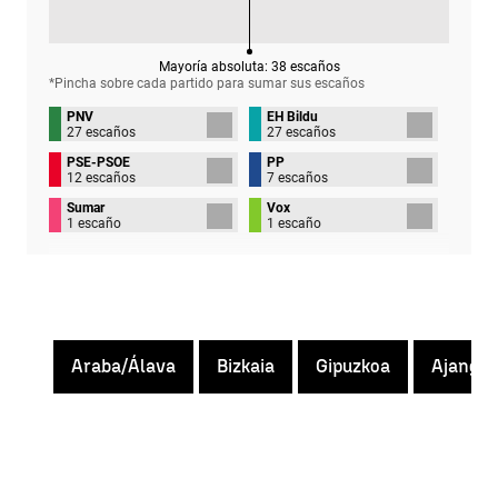
Mayoría absoluta:
38
escaños
*Pincha sobre cada partido para sumar sus
escaños
PNV
EH Bildu
27 escaños
27 escaños
PSE-PSOE
PP
12 escaños
7 escaños
Sumar
Vox
1 escaño
1 escaño
Araba/Álava
Bizkaia
Gipuzkoa
Ajangiz