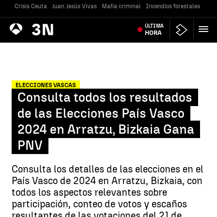
Crisis Ceuta
Juan Jesús Vivas
Mafia criminal
Incendios forestales
Vivi
Antena
ÚLTIMA
Noticias
3
HORA
ELECCIONES VASCAS
Consulta todos los resultados
de las Elecciones País Vasco
2024 en Arratzu, Bizkaia Gana
PNV
Consulta los detalles de las elecciones en el
País Vasco de 2024 en Arratzu, Bizkaia, con
todos los aspectos relevantes sobre
participación, conteo de votos y escaños
resultantes de las votaciones del 21 de