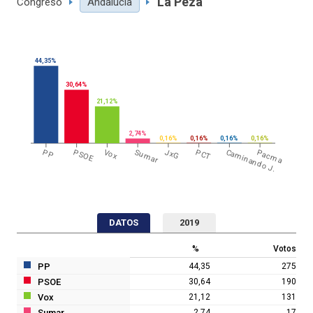
La Peza
Congreso
Andalucía
44,35%
30,64%
21,12%
2,74%
0,16%
0,16%
0,16%
0,16%
PP
PSOE
Vox
Sumar
JxG
PCT
Caminando J.
Pacma
DATOS
2019
%
Votos
PP
44,35
275
PSOE
30,64
190
Vox
21,12
131
Sumar
2,74
17