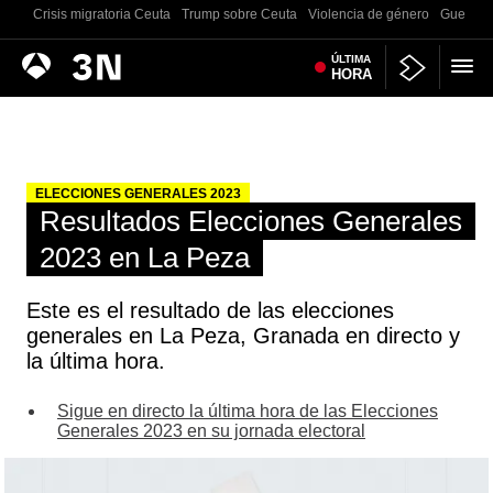
Crisis migratoria Ceuta
Trump sobre Ceuta
Violencia de género
Guerra U
Antena
ÚLTIMA
Noticias
HORA
3
ELECCIONES GENERALES 2023
Resultados Elecciones Generales
2023 en La Peza
Este es el resultado de las elecciones
generales en La Peza, Granada en directo y
la última hora.
Sigue en directo la última hora de las Elecciones
Generales 2023 en su jornada electoral