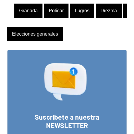
Granada
Polícar
Lugros
Diezma
Co
Elecciones generales
Suscríbete a nuestra
NEWSLETTER