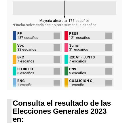
Mayoría absoluta:
176
escaños
*Pincha sobre cada partido para sumar sus
escaños
PP
PSOE
137 escaños
121 escaños
Vox
Sumar
33 escaños
31 escaños
ERC
JxCAT - JUNTS
7 escaños
7 escaños
EH BILDU
PNV
6 escaños
5 escaños
BNG
COALICIÓN C.
1 escaño
1 escaño
UPN
1 escaño
Consulta el resultado de las
Elecciones Generales 2023
en: