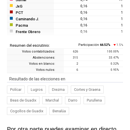
JxG
0,16
1
PCT
0,16
1
Caminando J.
0,16
1
Pacma
0,16
1
Frente Obrero
0,16
1
Participación
66.52
%
1.5
Resumen del escrutinio:
%
Votos contabilizados:
626
100.00
%
Abstenciones:
315
33.47
%
Votos en blanco:
2
0.32
%
Votos nulos:
6
0.95
%
Resultado de las elecciones en
Polícar
Lugros
Diezma
Cortes y Graena
Beas de Guadix
Marchal
Darro
Purullena
Cogollos de Guadix
Benalúa
Por otra parte puedes examinar en directo