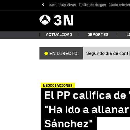
Juan Jesús Vivas
Tráfico de drogas
Mafia crimin
Antena
Noticias
3
ACTUALIDAD
DEPORTES
L
Segundo día de contro
EN DIRECTO
¿Qué
NEGOCIACIONES
El PP califica de
"Ha ido a allana
Sánchez"
Bus