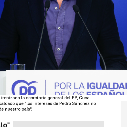
Whatsapp
Facebook
X
Linkedin
ión entre Yolanda Díaz y Carles Puigdemont
. Los
Sumar de que "no va a título particular" y la
on un "prófugo de la Justicia" en nombre del
Feijóo
, ha acusado al Gobierno de "
negociar una
tución y referéndums de autodeterminación".
 Gobierno se ha desmarcado de ese viaje a Bruselas
rgo, el PP ha afirmado que "una vicepresidenta lo
a semana".
"¿Es vicepresidenta a tiempo parcial?
a ironizado la secretaria general del PP, Cuca
calcado que "los intereses de Pedro Sánchez no
de nuestro país".
lo"