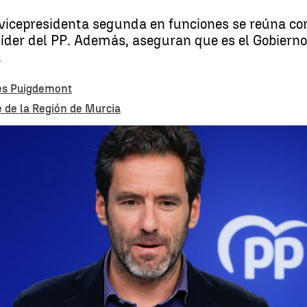
 vicepresidenta segunda en funciones se reúna con
líder del PP. Además, aseguran que es el Gobiern
.
les Puigdemont
e de la Región de Murcia
El PP califica de "escándalo" el viaje a Bruselas de Díaz: "Ha ido a al