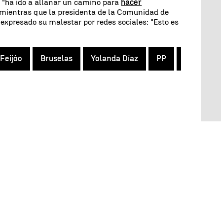
"ha ido a allanar un camino para
hacer
 mientras que la presidenta de la Comunidad de
 expresado su malestar por redes sociales: "Esto es
Feijóo
Bruselas
Yolanda Díaz
PP
Sumar