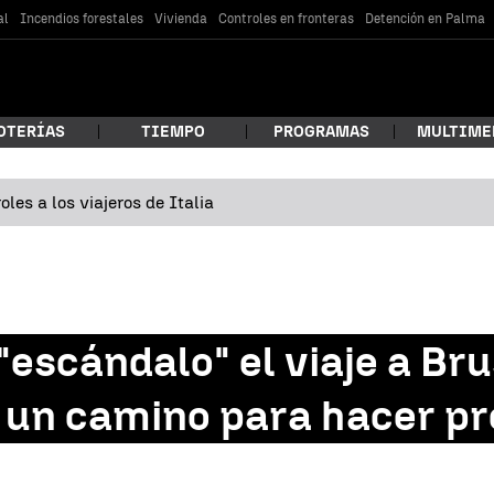
al
Incendios forestales
Vivienda
Controles en fronteras
Detención en Palma
OTERÍAS
TIEMPO
PROGRAMAS
MULTIME
les a los viajeros de Italia
 estás buscando?
 "escándalo" el viaje a Br
r un camino para hacer pr
car