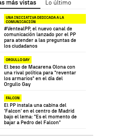
as más vistas
Lo último
UNA INICIATIVA DEDICADA A LA
COMUNICACIÓN
#VentealPP, el nuevo canal de
comunicación lanzado por el PP
para atender a las preguntas de
los ciudadanos
ORGULLO GAY
El beso de Macarena Olona con
una rival política para "reventar
los armarios" en el día del
Orgullo Gay
FALCON
El PP instala una cabina del
'Falcon' en el centro de Madrid
bajo el lema: "Es el momento de
bajar a Pedro del Falcon"