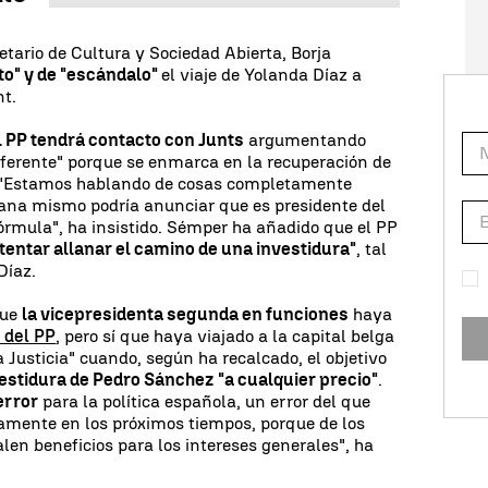
etario de Cultura y Sociedad Abierta, Borja
ito" y de "escándalo"
el viaje de Yolanda Díaz a
t.
l PP tendrá contacto con Junts
argumentando
ferente" porque se enmarca en la recuperación de
 "Estamos hablando de cosas completamente
ñana mismo podría anunciar que es presidente del
órmula", ha insistido. Sémper ha añadido que el PP
ntentar allanar el camino de una investidura"
, tal
Díaz.
que
la vicepresidenta segunda en funciones
haya
r del PP
, pero sí que haya viajado a la capital belga
 Justicia" cuando, según ha recalcado, el objetivo
vestidura de Pedro Sánchez "a cualquier precio"
.
error
para la política española, un error del que
mente en los próximos tiempos, porque de los
len beneficios para los intereses generales", ha