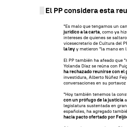
El PP considera esta re
"Es malo que tengamos un can
jurídico a la carta
, como ya hiz
intereses de quienes se saltaro
vicesecretario de Cultura del P
la ley
y metieron "la mano en la
El PP también ha afeado que 
Yolanda Díaz se reúna con Pui
ha rechazado reunirse con el 
investidura, Alberto Núñez Fei
conversaciones en su portavoz 
"Hoy también tenemos la cons
con un prófugo de la justicia
a
legislatura sustentada en gra
españoles, ha agregado tambié
hacia pacto ofertado por Feijó