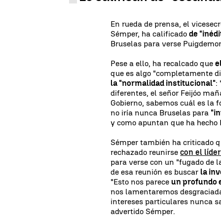
En rueda de prensa, el vicesecr
Sémper, ha calificado
de "inéd
Bruselas para verse Puigdemon
Pese a ello, ha recalcado que
e
que es algo "completamente di
la "normalidad institucional"
:
diferentes, el señor Feijóo ma
Gobierno, sabemos cuál es la f
no iría nunca Bruselas para
"i
y como apuntan que ha hecho 
Sémper también ha criticado 
rechazado reunirse
con el líde
para verse con un "fugado de la
de esa reunión es buscar
la in
"Esto nos parece
un profundo 
nos lamentaremos desgraciada
intereses particulares nunca sa
advertido Sémper.