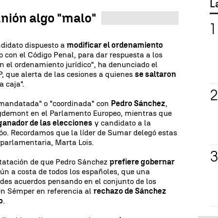
L
unión algo "malo"
didato dispuesto a
modificar el ordenamiento
o con el Código Penal, para dar respuesta a los
n el ordenamiento jurídico", ha denunciado el
P, que alerta de las cesiones a quienes
se saltaron
 caja".
"mandatada" o "coordinada" con
Pedro Sánchez
,
gdemont en el Parlamento Europeo, mientras que
ganador de las elecciones
y candidato a la
jóo. Recordamos que la líder de Sumar delegó estas
parlamentaria, Marta Lois.
tatación de que Pedro Sánchez
prefiere gobernar
ún a costa de todos los españoles, que una
ndes acuerdos pensando en el conjunto de los
n Sémper en referencia al
rechazo de Sánchez
o
.