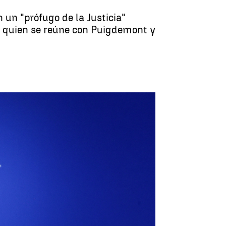
 un "prófugo de la Justicia"
o quien se reúne con Puigdemont y
lanar un camino para hacer presidente a Sánchez" |
EFE