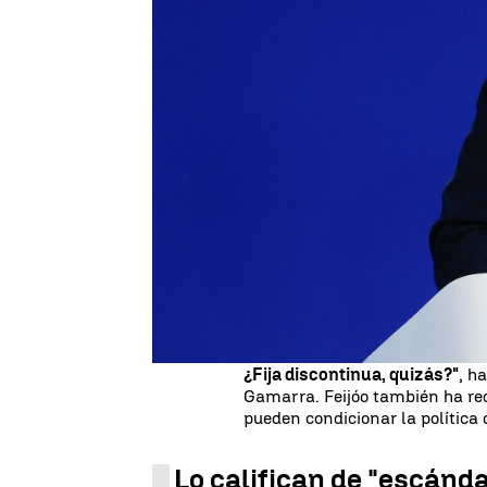
Estíbaliz González
Publicado:
04 de septiembre de 2023, 19:06
Rechazo total del PP a
la reun
populares acusan a la líder de 
acusan de verse
en Bruselas
c
Gobierno de España.
El líder del PP,
Alberto Núñez 
amnistía
contraria a la Consti
Mientras, el ala socialista del
de la líder de Sumar. Sin emba
es 24 horas al día y 7 días a l
¿Fija discontinua, quizás?"
, h
Gamarra. Feijóo también ha re
pueden condicionar la política 
Lo califican de "escánda