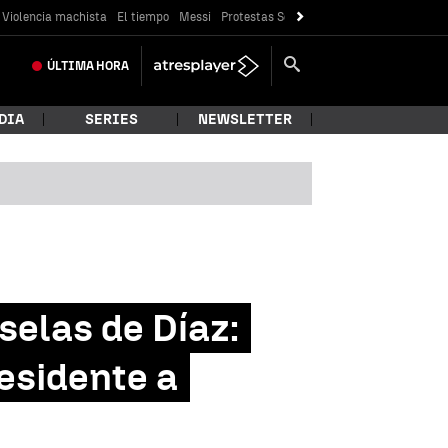
Violencia machista
El tiempo
Messi
Protestas Sóller
Crisis Ceuta
ÚLTIMA
HORA
DIA
SERIES
NEWSLETTER
uselas de Díaz:
esidente a