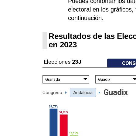
Puedes confontar los dato
electoral en los gráficos,
continuación.
Resultados de las Elec
en 2023
Elecciones
23J
CONG
Guadix
Congreso
Andalucía
39,77%
34,61%
16,17%