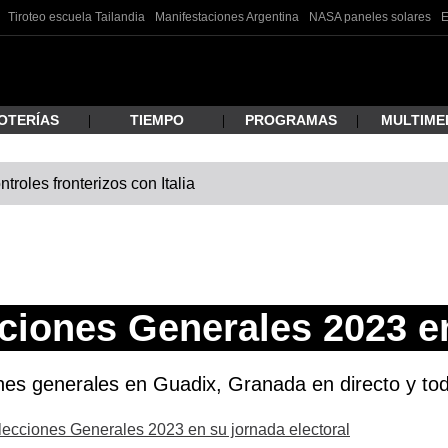
Tiroteo escuela Tailandia
Manifestaciones Argentina
NASA paneles solares
E
OTERÍAS
TIEMPO
PROGRAMAS
MULTIME
roles fronterizos con Italia
 estás buscando?
ciones Generales 2023 e
ones generales en Guadix, Granada en directo y tod
ar
Elecciones Generales 2023 en su jornada electoral