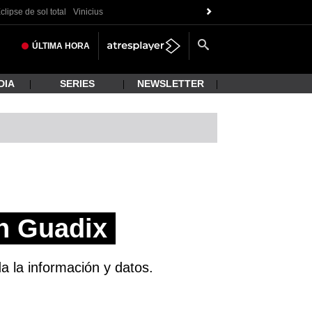
clipse de sol total
Vinicius
ÚLTIMA
HORA
DIA
SERIES
NEWSLETTER
n Guadix
a la información y datos.