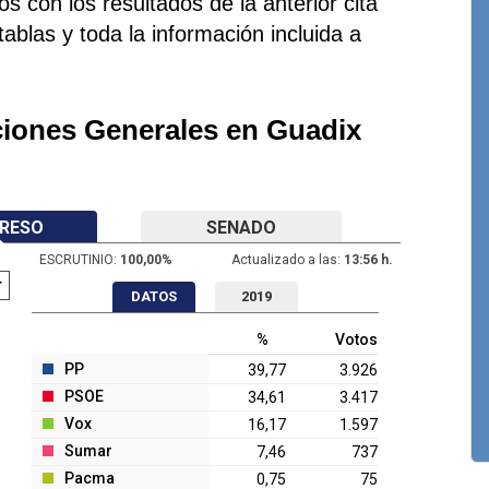
s con los resultados de la anterior cita
 tablas y toda la información incluida a
ciones Generales en Guadix
RESO
SENADO
ESCRUTINIO:
100,00
%
Actualizado a las:
13:56 h.
DATOS
2019
%
Votos
PP
39,77
3.926
PSOE
34,61
3.417
Vox
16,17
1.597
Sumar
7,46
737
Pacma
0,75
75