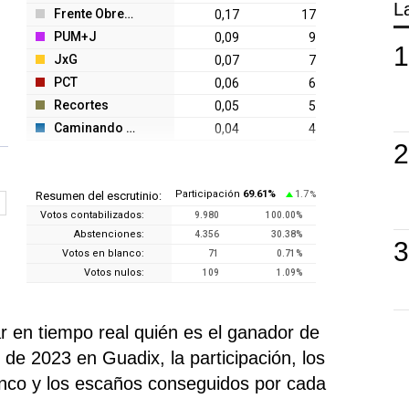
L
Frente Obrero
0,17
17
PUM+J
0,09
9
JxG
0,07
7
PCT
0,06
6
Recortes
0,05
5
Caminando J.
0,04
4
Participación
69.61
%
1.7
Resumen del escrutinio:
%
Votos contabilizados:
9.980
100.00
%
Abstenciones:
4.356
30.38
%
Votos en blanco:
71
0.71
%
Votos nulos:
109
1.09
%
en tiempo real quién es el ganador de
de 2023 en Guadix, la participación, los
anco y los escaños conseguidos por cada