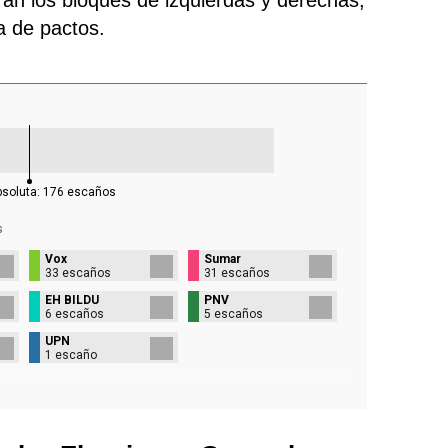
ra de pactos.
bsoluta:
176
escaños
s
Vox
Sumar
33 escaños
31 escaños
EH BILDU
PNV
6 escaños
5 escaños
UPN
1 escaño