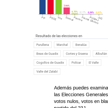
7,46%
0,75%
0,17%
0,09%
0,07%
PP
PSOE
Vox
Sumar
Pacma
Frente Obrero
PUM+J
JxG
Resultado de las elecciones en
Purullena
Marchal
Benalúa
Beas de Guadix
Cortes y Graena
Albuñán
Cogollos de Guadix
Polícar
El Valle
Valle del Zalabí
Además puedes examinar 
las Elecciones Generales 
votos nulos, votos en bl
partido del 23J.