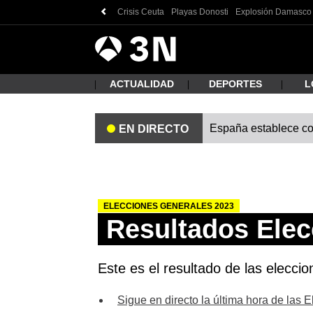
Crisis Ceuta
Playas Donosti
Explosión Damasco
Antena
Noticias
3
ACTUALIDAD
DEPORTES
L
España establece cont
EN DIRECTO
¿Qué
ELECCIONES GENERALES 2023
Resultados Elec
Este es el resultado de las elecci
Busc
Sigue en directo la última hora de las 