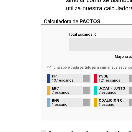
utiliza nuestra calculado
Calculadora de
PACTOS
Total Escaños:
0
Mayoría a
*Pincha sobre cada partido para sumar sus
escaño
PP
PSOE
137 escaños
121 escaños
ERC
JxCAT - JUNTS
7 escaños
7 escaños
BNG
COALICIÓN C.
1 escaño
1 escaño