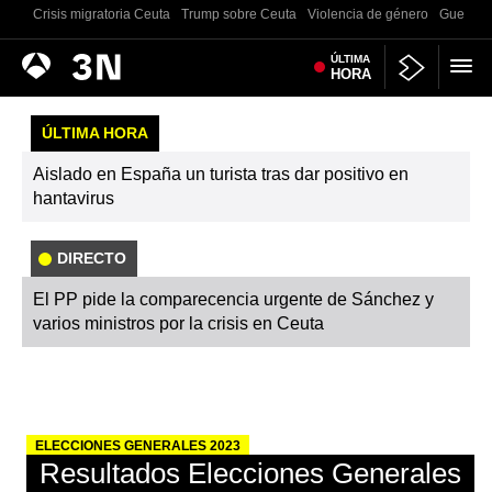
Crisis migratoria Ceuta
Trump sobre Ceuta
Violencia de género
Guerra U
Antena
ÚLTIMA
Noticias
HORA
3
ÚLTIMA HORA
Aislado en España un turista tras dar positivo en
hantavirus
DIRECTO
El PP pide la comparecencia urgente de Sánchez y
varios ministros por la crisis en Ceuta
ELECCIONES GENERALES 2023
Resultados Elecciones Generales