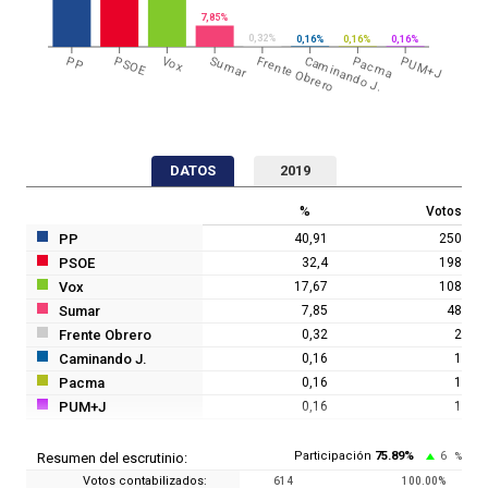
7,85%
0,32%
0,16%
0,16%
0,16%
PP
PSOE
Vox
Sumar
Frente Obrero
Caminando J.
Pacma
PUM+J
DATOS
2019
%
Votos
PP
40,91
250
PSOE
32,4
198
Vox
17,67
108
Sumar
7,85
48
Frente Obrero
0,32
2
Caminando J.
0,16
1
Pacma
0,16
1
PUM+J
0,16
1
Participación
75.89
%
6
Resumen del escrutinio:
%
Votos contabilizados:
614
100.00
%