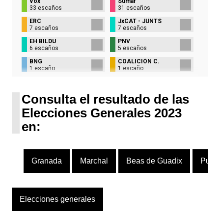
Vox
Sumar
33 escaños
31 escaños
ERC
JxCAT - JUNTS
7 escaños
7 escaños
EH BILDU
PNV
6 escaños
5 escaños
BNG
COALICIÓN C.
1 escaño
1 escaño
UPN
1 escaño
Consulta el resultado de las
Elecciones Generales 2023
en:
Granada
Marchal
Beas de Guadix
Purul
Elecciones generales