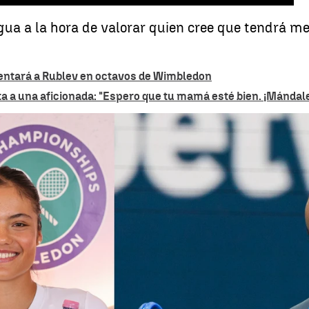
gua a la hora de valorar quien cree que tendrá mej
frentará a Rublev en octavos de Wimbledon
a a una aficionada: "Espero que tu mamá esté bien. ¡Mándale
Carlos Alcaraz - Andrey Rublev: Horario y dónde ver el parti