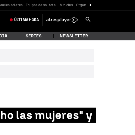
neles solares
Eclipse de sol total
Vinicius
Organización criminal
ÚLTIMA
HORA
DIA
SERIES
NEWSLETTER
ho las mujeres" y