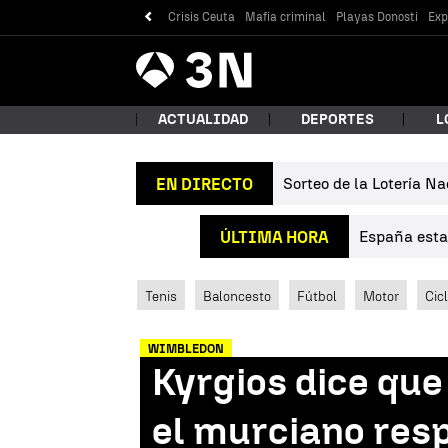
Crisis Ceuta
Mafia criminal
Playas Donosti
Exp
Antena
Noticias
3
ACTUALIDAD
DEPORTES
L
Sorteo de la Lotería Na
EN DIRECTO
¿Qué
España estab
ÚLTIMA HORA
Tenis
Baloncesto
Fútbol
Motor
Cic
WIMBLEDON
Kyrgios dice que
Bus
el murciano respo