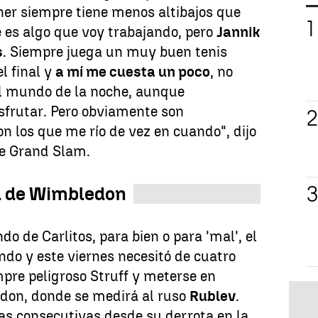
ner siempre tiene menos altibajos que
 es algo que voy trabajando, pero
Jannik
s
. Siempre juega un muy buen tenis
el final y
a mí me cuesta un poco
, no
el mundo de la noche, aunque
frutar. Pero obviamente son
n los que me río de vez en cuando", dijo
de Grand Slam.
da de Wimbledon
o de Carlitos, para bien o para 'mal', el
do y este viernes necesitó de cuatro
mpre peligroso Struff y meterse en
don, donde se medirá al ruso
Rublev
.
ias consecutivas desde su derrota en la