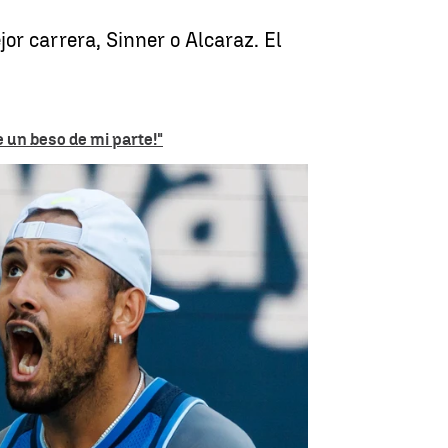
or carrera, Sinner o Alcaraz. El
 un beso de mi parte!"
do de octavos de final de Wimbledon |
Getty/Antena 3