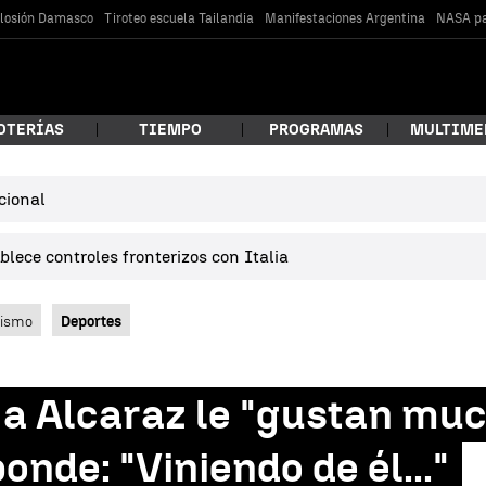
losión Damasco
Tiroteo escuela Tailandia
Manifestaciones Argentina
NASA pa
OTERÍAS
TIEMPO
PROGRAMAS
MULTIME
cional
 estás buscando?
lece controles fronterizos con Italia
lismo
Deportes
 a Alcaraz le "gustan muc
car
nde: "Viniendo de él..."