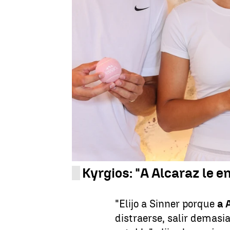
Juan Manuel M. Lardón
Publicado:
05 de julio de 2025, 14:50
Hace tiempo que Nick
K
pista de tenis para serlo 
de Wimbledon en 2022
,
de opinar sobre cualquie
habló abiertamente de qu
plazo: Carlos
Alcaraz
o 
Kyrgios: "A Alcaraz le en
"Elijo a Sinner porque
a 
distraerse, salir demasi