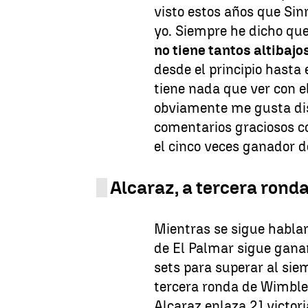
visto estos años que Sin
yo. Siempre he dicho que
no tiene tantos altibajo
desde el principio hasta 
tiene nada que ver con 
obviamente me gusta dis
comentarios graciosos co
el cinco veces ganador 
Alcaraz, a tercera ron
Mientras se sigue habland
de El Palmar sigue ganan
sets para superar al sie
tercera ronda de Wimble
Alcaraz enlaza 21 victor