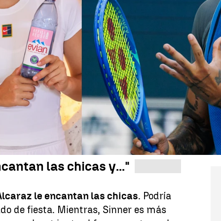
Whatsapp
Facebook
X
Linkedin
yrgios
dejó de ser protagonista en la
fuera de ella... El australiano,
finalista
 no suele morderse la lengua a la hora
r tema y en sus últimas declaraciones
ién cree que será más exitoso a largo
Jannik
Sinner
. Aquí va su respuesta.
cantan las chicas y..."
Alcaraz le encantan las chicas
. Podría
ado de fiesta. Mientras, Sinner es más