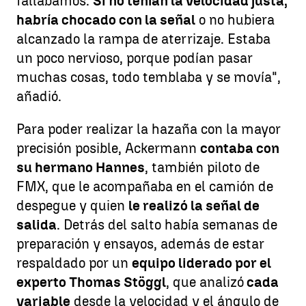
fallábamos.
Si no tenían la velocidad justa,
habría chocado con la señal
o no hubiera
alcanzado la rampa de aterrizaje. Estaba
un poco nervioso, porque podían pasar
muchas cosas, todo temblaba y se movía",
añadió.
Para poder realizar la hazaña con la mayor
precisión posible, Ackermann
contaba con
su hermano Hannes
, también piloto de
FMX, que le acompañaba en el camión de
despegue y quien
le realizó la señal de
salida
. Detrás del salto había semanas de
preparación y ensayos, además de estar
respaldado por un
equipo liderado por el
experto Thomas Stöggl
, que analizó
cada
variable
desde la velocidad y el ángulo de