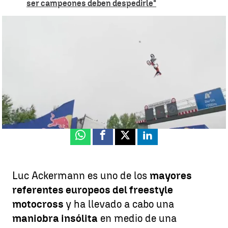
ser campeones deben despedirle"
Luc Ackermann salta entre dos camiones por la autopista montado
en moto |
Red Bull
Daniel Caballero
Publicado:
20 de agosto de 2025, 15:37
Whatsapp
Facebook
X
Linkedin
Luc Ackermann es uno de los
mayores
referentes europeos del freestyle
motocross
y ha llevado a cabo una
maniobra insólita
en medio de una