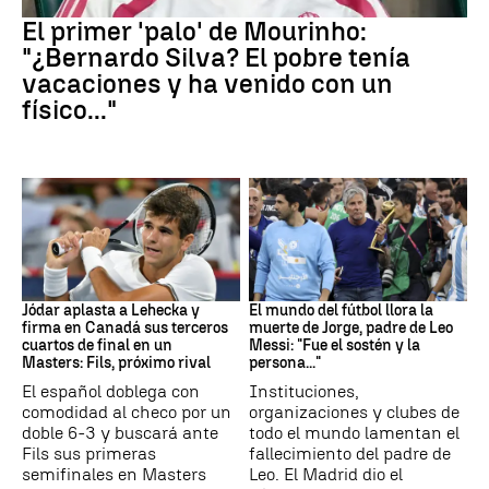
Real Madrid
El primer 'palo' de Mourinho:
"¿Bernardo Silva? El pobre tenía
vacaciones y ha venido con un
físico..."
Canadá
Leo Messi
Jódar aplasta a Lehecka y
El mundo del fútbol llora la
firma en Canadá sus terceros
muerte de Jorge, padre de Leo
cuartos de final en un
Messi: "Fue el sostén y la
Masters: Fils, próximo rival
persona..."
El español doblega con
Instituciones,
comodidad al checo por un
organizaciones y clubes de
doble 6-3 y buscará ante
todo el mundo lamentan el
Fils sus primeras
fallecimiento del padre de
semifinales en Masters
Leo. El Madrid dio el