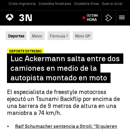
Crisis migratoria
Incendios forestales
Incidente Altea
Guerra Ucrania
Antena
ÚLTIMA
Noticias
3
HORA
Deportes
Motor
Fórmula 1
Moto GP
DEPORTE EXTREMO
Luc Ackermann salta entre dos
camiones en medio de la
autopista montado en moto
El especialista de freestyle motocross
ejecutó un Tsunami Backflip por encima de
una barrera de 9 metros de altura en una
maniobra a 74 km/h.
Ralf Schumacher sentencia a Stroll: "Si quieren