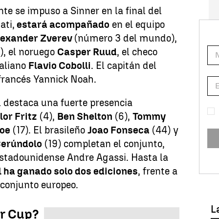
te se impuso a Sinner en la final del
ati,
estará acompañado
en el equipo
lexander Zverev
(número 3 del mundo),
), el noruego
Casper Ruud
, el checo
taliano
Flavio Cobolli
. El capitán del
 francés Yannick Noah.
al destaca una fuerte presencia
lor Fritz
(4),
Ben Shelton
(6),
Tommy
foe
(17). El brasileño
Joao Fonseca
(44) y
Cerúndolo
(19) completan el conjunto,
 estadounidense Andre Agassi. Hasta la
l ha ganado solo dos ediciones
, frente a
 conjunto europeo.
L
er Cup?