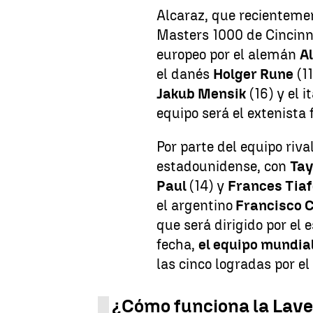
Alcaraz, que recientemen
Masters 1000 de Cincinn
europeo por el alemán
A
el danés
Holger Rune
(11
Jakub Mensik
(16) y el i
equipo será el extenista
Por parte del equipo riv
estadounidense, con
Tay
Paul
(14) y
Frances Tia
el argentino
Francisco 
que será dirigido por el
fecha,
el equipo mundia
las cinco logradas por el
¿Cómo funciona la Lav