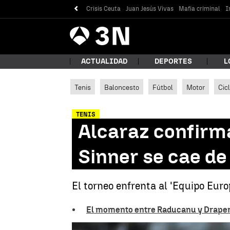
Crisis Ceuta
Juan Jesús Vivas
Mafia criminal
I
Antena
Noticias
3
ACTUALIDAD
DEPORTES
L
Tenis
Baloncesto
Fútbol
Motor
Cic
¿Qué
TENIS
Alcaraz confirma
Sinner se cae de
El torneo enfrenta al 'Equipo Euro
El momento entre Raducanu y Draper 
Bus