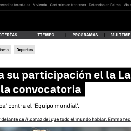
ncendios forestales
Vivienda
Controles en fronteras
Detención en Palma
Viol
OTERÍAS
TIEMPO
PROGRAMAS
MULTIME
lismo
Deportes
 estás buscando?
 su participación el la L
 la convocatoria
pa' contra el 'Equipo mundial'.
delante de Alcaraz del que todo el mundo hablar: Emma rec
car