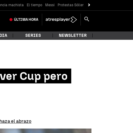
encia machista
El tiempo
Messi
Protestas Sóller
ÚLTIMA
HORA
DIA
SERIES
NEWSLETTER
aver Cup pero
haza el abrazo