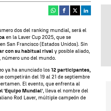
Whatsapp
Facebook
X
Linkedin
úmero dos del ranking mundial, será el
opa
en la Laver Cup 2025, que se
 en San Francisco (Estados Unidos). Sin
r con su habitual rival
y posible aliado,
, número uno del mundo.
neo ya ha anunciado los
12 participantes,
ue competirán del 19 al 21 de septiembre
 certamen. El evento, que enfrenta al
el ‘Equipo Mundial’
, lleva el nombre del
raliano Rod Laver, múltiple campeón de